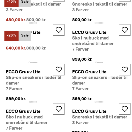
-40%
Sale
e
Snøresko i tekstil til damer
Snøresko i tekstil til damer
Udsalg
r
3 Farver
3 Farver
i
n
Oprindelig pris {{price}}:
480,00 kr.
800,00 kr.
800,00 kr.
Udforsk ECCO
g
ECCO Gruuv Lite
ECCO Gruuv Lite
U
ECCO.kollektive
-20%
Sale
1 Farve
Sko i nubuck med
d
snørebånd til damer
s
Oprindelig pris {{price}}:
640,00 kr.
800,00 kr.
7 Farver
a
l
Min konto
899,00 kr.
g
Butikker
e
t 
ECCO Gruuv Lite
ECCO Gruuv Lite
e
Slip-on sneakers i læder til
Slip-on sneakers i læder til
r 
damer
damer
Bliv ECCO medlem, og få produktbelønninger, adgang til særlige
I 
lanceringer, begivenheder og mere.
7 Farver
7 Farver
g
a
Opret konto
Log ind
899,00 kr.
899,00 kr.
n
g
ECCO Gruuv Lite
ECCO Gruuv Lite
. 
Sko i nubuck med
Snøresko i tekstil til damer
F
snørebånd til damer
3 Farver
å 
7 Farver
o