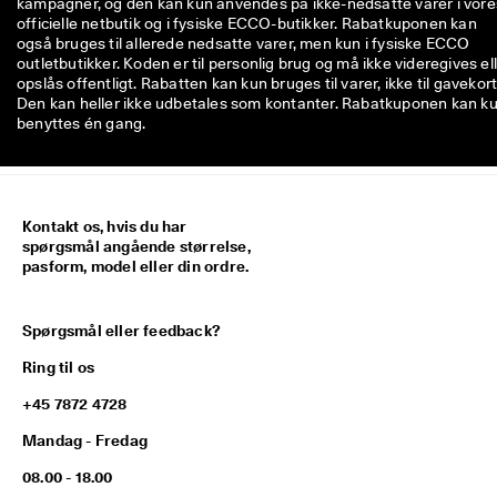
kampagner, og den kan kun anvendes på ikke-nedsatte varer i vore
officielle netbutik og i fysiske ECCO-butikker. Rabatkuponen kan
også bruges til allerede nedsatte varer, men kun i fysiske ECCO
outletbutikker. Koden er til personlig brug og må ikke videregives el
opslås offentligt. Rabatten kan kun bruges til varer, ikke til gavekort
Den kan heller ikke udbetales som kontanter. Rabatkuponen kan k
benyttes én gang.
Kontakt os, hvis du har
spørgsmål angående størrelse,
pasform, model eller din ordre.
Spørgsmål eller feedback?
Ring til os
+45 7872 4728
Mandag - Fredag
08.00 - 18.00