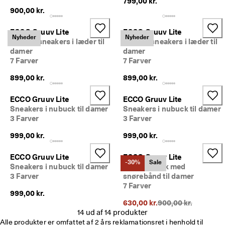
799,00 kr.
p 
900,00 kr.
t
i
l 
ECCO Gruuv Lite
ECCO Gruuv Lite
Nyheder
Nyheder
5
Slip-on sneakers i læder til
Slip-on sneakers i læder til
0
damer
damer
% 
7 Farver
7 Farver
r
a
899,00 kr.
899,00 kr.
b
a
ECCO Gruuv Lite
ECCO Gruuv Lite
t
Sneakers i nubuck til damer
Sneakers i nubuck til damer
: 
3 Farver
3 Farver
S
h
999,00 kr.
999,00 kr.
o
p 
ECCO Gruuv Lite
ECCO Gruuv Lite
n
-30%
Sale
Sneakers i nubuck til damer
Sko i nubuck med
u
3 Farver
snørebånd til damer
.
7 Farver
🤝 
999,00 kr.
B
Oprindelig pris {{pri
630,00 kr.
900,00 kr.
li
14 ud af 14 produkter
v
Alle produkter er omfattet af 2 års reklamationsret i henhold til 