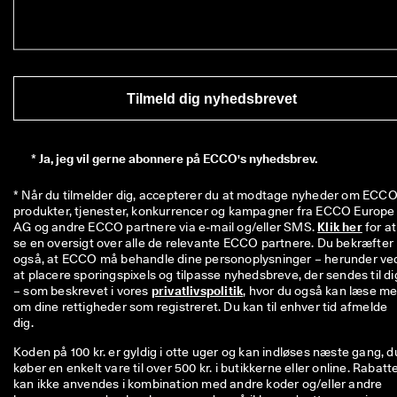
i
n
g
e
r 
& 
Tilmeld dig nyhedsbrevet
r
a
b
a
*
Ja, jeg vil gerne abonnere på ECCO's nyhedsbrev.
t
t
* Når du tilmelder dig, accepterer du at modtage nyheder om ECCO'
e
produkter, tjenester, konkurrencer og kampagner fra ECCO Europe 
r
AG og andre ECCO partnere via e-mail og/eller SMS. 
Klik her
 for at 
se en oversigt over alle de relevante ECCO partnere. Du bekræfter 
også, at ECCO må behandle dine personoplysninger – herunder ved
at placere sporingspixels og tilpasse nyhedsbreve, der sendes til dig
– som beskrevet i vores 
privatlivspolitik
, hvor du også kan læse me
om dine rettigheder som registreret. Du kan til enhver tid afmelde 
dig.
Koden på 100 kr. er gyldig i otte uger og kan indløses næste gang, d
køber en enkelt vare til over 500 kr. i butikkerne eller online. Rabatt
kan ikke anvendes i kombination med andre koder og/eller andre