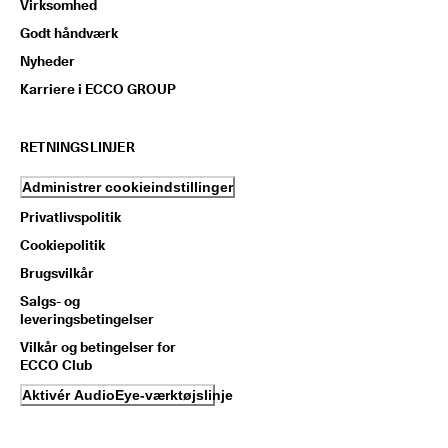
Virksomhed
Godt håndværk
Nyheder
Karriere i ECCO GROUP
RETNINGSLINJER
Administrer cookieindstillinger
Privatlivspolitik
Cookiepolitik
Brugsvilkår
Salgs- og
leveringsbetingelser
Vilkår og betingelser for
ECCO Club
Aktivér AudioEye-værktøjslinje