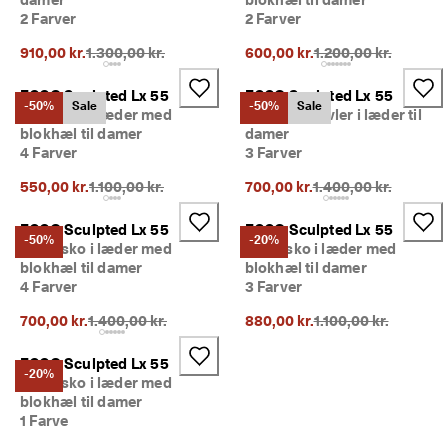
p 
2 Farver
2 Farver
t
i
Oprindelig pris {{price}}:
Oprindelig pris {{pri
910,00 kr.
1.300,00 kr.
600,00 kr.
1.200,00 kr.
l 
5
ECCO Sculpted Lx 55
ECCO Sculpted Lx 55
0
-50%
Sale
-50%
Sale
Damesko i læder med
Chelsea støvler i læder til
% 
blokhæl til damer
damer
r
4 Farver
3 Farver
a
b
Oprindelig pris {{price}}:
Oprindelig pris {{pri
550,00 kr.
1.100,00 kr.
700,00 kr.
1.400,00 kr.
a
t
: 
ECCO Sculpted Lx 55
ECCO Sculpted Lx 55
-50%
-20%
S
Damesko i læder med
Damesko i læder med
h
blokhæl til damer
blokhæl til damer
o
4 Farver
3 Farver
p 
n
Oprindelig pris {{price}}:
Oprindelig pris {{pri
700,00 kr.
1.400,00 kr.
880,00 kr.
1.100,00 kr.
u
.
ECCO Sculpted Lx 55
-20%
Damesko i læder med
🤝 
blokhæl til damer
B
1 Farve
li
v