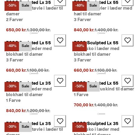
ECCO Sculpted Lx 35
ECCO Sculpted Lx 55
e
Udsalg
-50%
Sale
-40%
Sale
Mellemhøj støvle i læder til
Chelsea støvler i læder med
r
damer
hæl til damer
i
2 Farver
3 Farver
n
Udforsk ECCO
g
Oprindelig pris {{price}}:
Oprindelig pris {{pri
650,00 kr.
1.300,00 kr.
840,00 kr.
1.400,00 kr.
U
ECCO.kollektive
d
ECCO Sculpted Lx 55
ECCO Sculpted Lx 55
s
-40%
Sale
-40%
Damesko i læder med
Damesko i læder med
a
blokhæl til damer
blokhæl til damer
l
Min konto
3 Farver
3 Farver
g
Butikker
e
Oprindelig pris {{price}}:
Oprindelig pris {{pri
660,00 kr.
1.100,00 kr.
660,00 kr.
1.100,00 kr.
t 
e
ECCO Sculpted Lx 35
ECCO Sculpted Lx 55
r 
Bliv ECCO medlem, og få produktbelønninger, adgang til særlige
-30%
Sale
-50%
Sale
Damesko i læder med
Høj støvle i ruskind til damer
I 
lanceringer, begivenheder og mere.
blokhæl til damer
1 Farve
g
a
Opret konto
Log ind
1 Farve
Oprindelig pris {{pri
700,00 kr.
1.400,00 kr.
n
Oprindelig pris {{price}}:
840,00 kr.
1.200,00 kr.
g
. 
F
ECCO Sculpted Lx 35
ECCO Sculpted Lx 35
-30%
Sale
-50%
å 
Mellemhøj støvle i læder til
Damesko i læder med
o
damer
blokhæl til damer