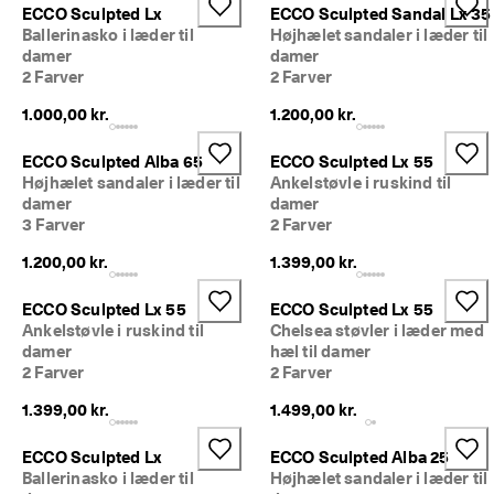
p 
ECCO Sculpted Lx
ECCO Sculpted Sandal Lx 35
t
Ballerinasko i læder til
Højhælet sandaler i læder til
i
damer
damer
l 
2 Farver
2 Farver
5
0
1.000,00 kr.
1.200,00 kr.
% 
r
ECCO Sculpted Alba 65
ECCO Sculpted Lx 55
a
Højhælet sandaler i læder til
Ankelstøvle i ruskind til
b
damer
damer
a
3 Farver
2 Farver
t
: 
1.200,00 kr.
1.399,00 kr.
S
h
o
ECCO Sculpted Lx 55
ECCO Sculpted Lx 55
p 
Ankelstøvle i ruskind til
Chelsea støvler i læder med
n
damer
hæl til damer
u
2 Farver
2 Farver
.
1.399,00 kr.
1.499,00 kr.
🤝 
B
ECCO Sculpted Lx
ECCO Sculpted Alba 25
li
Ballerinasko i læder til
Højhælet sandaler i læder til
v