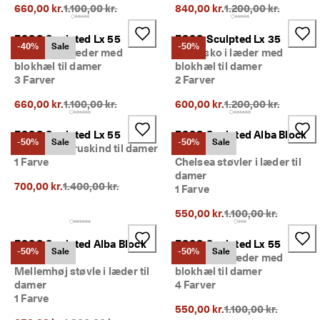
Oprindelig pris {{price}}:
Oprindelig pris {{pri
i
660,00 kr.
1.100,00 kr.
840,00 kr.
1.200,00 kr.
n
g
ECCO Sculpted Lx 55
ECCO Sculpted Lx 35
e
-40%
Sale
-50%
Damesko i læder med
Damesko i læder med
r 
blokhæl til damer
blokhæl til damer
& 
3 Farver
2 Farver
r
a
Oprindelig pris {{price}}:
Oprindelig pris {{pri
660,00 kr.
1.100,00 kr.
600,00 kr.
1.200,00 kr.
b
a
ECCO Sculpted Lx 55
ECCO Sculpted Alba Block
t
-50%
Sale
-50%
Sale
Høj støvle i ruskind til damer
65
t
1 Farve
Chelsea støvler i læder til
e
r
damer
Oprindelig pris {{price}}:
700,00 kr.
1.400,00 kr.
1 Farve
Oprindelig pris {{pri
550,00 kr.
1.100,00 kr.
ECCO Sculpted Alba Block
ECCO Sculpted Lx 55
-50%
Sale
-50%
Sale
65
Damesko i læder med
Mellemhøj støvle i læder til
blokhæl til damer
damer
4 Farver
1 Farve
Oprindelig pris {{pri
550,00 kr.
1.100,00 kr.