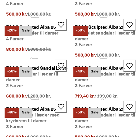
4 Farver
3 Farver
Oprindelig pris {{price}}:
Oprindelig pris {{pri
500,00 kr.
1.000,00 kr.
500,00 kr.
1.000,00 kr.
ECCO Sculpted Alba 25
ECCO Sculpted Alba 25
-20%
Sale
-50%
Lædersandaler til damer
Højhælet sandaler i læder til
4 Farver
damer
3 Farver
Oprindelig pris {{price}}:
800,00 kr.
1.000,00 kr.
Oprindelig pris {{pri
500,00 kr.
1.000,00 kr.
ECCO Sculpted Sandal Lx 35
ECCO Sculpted Alba 65
-50%
Sale
-40%
Sale
Åbne sandaler i læder til
Højhælet sandaler i læder til
damer
damer
2 Farver
3 Farver
Oprindelig pris {{price}}:
Oprindelig pris {{pri
600,00 kr.
1.200,00 kr.
719,40 kr.
1.199,00 kr.
ECCO Sculpted Alba 25
ECCO Sculpted Alba 25
-40%
Sale
-50%
Sale
Slide-on sko i læder med
Højhælet sandaler i læder til
krydsrem til damer
damer
3 Farver
3 Farver
Oprindelig pris {{price}}:
Oprindelig pris {{pri
600,00 kr.
1.000,00 kr.
500,00 kr.
1.000,00 kr.