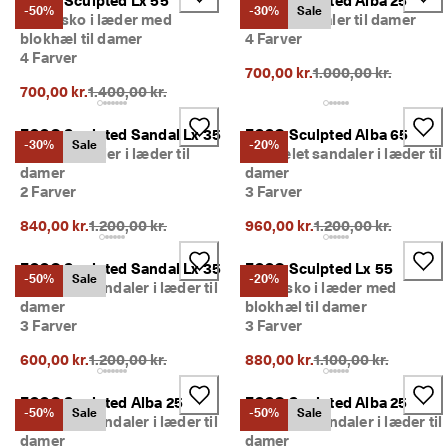
ECCO Sculpted Lx 55
ECCO Sculpted Alba 25
-50%
-30%
Sale
Damesko i læder med
Lædersandaler til damer
blokhæl til damer
4 Farver
4 Farver
Oprindelig pris {{pri
700,00 kr.
1.000,00 kr.
Oprindelig pris {{price}}:
700,00 kr.
1.400,00 kr.
ECCO Sculpted Sandal Lx 35
ECCO Sculpted Alba 65
-30%
Sale
-20%
Åbne sandaler i læder til
Højhælet sandaler i læder til
damer
damer
2 Farver
3 Farver
Oprindelig pris {{price}}:
Oprindelig pris {{pri
840,00 kr.
1.200,00 kr.
960,00 kr.
1.200,00 kr.
ECCO Sculpted Sandal Lx 35
ECCO Sculpted Lx 55
-50%
Sale
-20%
Højhælet sandaler i læder til
Damesko i læder med
damer
blokhæl til damer
3 Farver
3 Farver
Oprindelig pris {{price}}:
Oprindelig pris {{pri
600,00 kr.
1.200,00 kr.
880,00 kr.
1.100,00 kr.
ECCO Sculpted Alba 25
ECCO Sculpted Alba 25
-50%
Sale
-50%
Sale
Højhælet sandaler i læder til
Højhælet sandaler i læder til
damer
damer