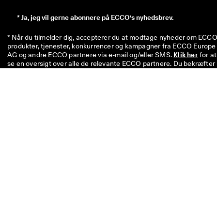
*
Ja, jeg vil gerne abonnere på ECCO's nyhedsbrev.
* Når du tilmelder dig, accepterer du at modtage nyheder om ECCO'
produkter, tjenester, konkurrencer og kampagner fra ECCO Europe 
AG og andre ECCO partnere via e-mail og/eller SMS. 
Klik her
 for at 
se en oversigt over alle de relevante ECCO partnere. Du bekræfter 
også, at ECCO må behandle dine personoplysninger – herunder ved
at placere sporingspixels og tilpasse nyhedsbreve, der sendes til dig
– som beskrevet i vores 
privatlivspolitik
, hvor du også kan læse me
om dine rettigheder som registreret. Du kan til enhver tid afmelde 
dig.
Koden på 100 kr. er gyldig i otte uger og kan indløses næste gang, d
køber en enkelt vare til over 500 kr. i butikkerne eller online. Rabatt
kan ikke anvendes i kombination med andre koder og/eller andre
kampagner, og den kan kun anvendes på ikke-nedsatte varer i vore
officielle netbutik og i fysiske ECCO-butikker. Rabatkuponen kan
også bruges til allerede nedsatte varer, men kun i fysiske ECCO
outletbutikker. Koden er til personlig brug og må ikke videregives el
opslås offentligt. Rabatten kan kun bruges til varer, ikke til gavekort
Den kan heller ikke udbetales som kontanter. Rabatkuponen kan k
benyttes én gang.