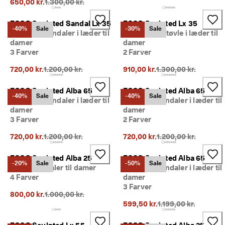
Oprindelig pris {{price}}:
650,00 kr.
1.300,00 kr.
ECCO Sculpted Sandal Lx 35
ECCO Sculpted Lx 35
-40%
Sale
-30%
Sale
Højhælet sandaler i læder til
Mellemhøj støvle i læder til
damer
damer
3 Farver
2 Farver
Oprindelig pris {{price}}:
Oprindelig pris {{pri
720,00 kr.
1.200,00 kr.
910,00 kr.
1.300,00 kr.
ECCO Sculpted Alba 65
ECCO Sculpted Alba 65
-40%
Sale
-40%
Sale
Højhælet sandaler i læder til
Højhælet sandaler i læder til
damer
damer
3 Farver
2 Farver
Oprindelig pris {{price}}:
Oprindelig pris {{pri
720,00 kr.
1.200,00 kr.
720,00 kr.
1.200,00 kr.
ECCO Sculpted Alba 25
ECCO Sculpted Alba 65
-20%
Sale
-50%
Sale
Lædersandaler til damer
Højhælet sandaler i læder til
4 Farver
damer
3 Farver
Oprindelig pris {{price}}:
800,00 kr.
1.000,00 kr.
Oprindelig pris {{pri
599,50 kr.
1.199,00 kr.