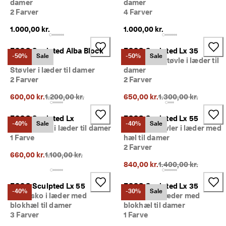
damer
damer
m
2 Farver
4 Farver
e
dl
1.000,00 kr.
1.000,00 kr.
e
m
a
ECCO Sculpted Alba Block
ECCO Sculpted Lx 35
-50%
Sale
-50%
Sale
f 
65
Mellemhøj støvle i læder til
E
Støvler i læder til damer
damer
C
2 Farver
2 Farver
C
O 
Oprindelig pris {{price}}:
Oprindelig pris {{pri
600,00 kr.
1.200,00 kr.
650,00 kr.
1.300,00 kr.
C
l
ECCO Sculpted Lx
ECCO Sculpted Lx 55
u
-40%
Sale
-40%
Sale
Mokkasiner i læder til damer
Chelsea støvler i læder med
b 
1 Farve
hæl til damer
o
2 Farver
g 
Oprindelig pris {{price}}:
660,00 kr.
1.100,00 kr.
f
Oprindelig pris {{pri
840,00 kr.
1.400,00 kr.
å 
b
ECCO Sculpted Lx 55
ECCO Sculpted Lx 35
e
-40%
-30%
Sale
l
Damesko i læder med
Damesko i læder med
ø
blokhæl til damer
blokhæl til damer
n
3 Farver
1 Farve
n