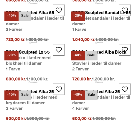
ECCO Sculpted Alba 65
ECCO Sculpted Sandal Lx 55
-40%
Sale
-20%
Højhælet sandaler i læder til
Højhælet sandaler i læder til
damer
damer
2 Farver
1 Farve
Oprindelig pris {{price}}:
Oprindelig pris {{p
720,00 kr.
1.200,00 kr.
1.040,00 kr.
1.300,00 kr.
ECCO Sculpted Lx 55
ECCO Sculpted Alba Block
-20%
-40%
Sale
Damesko i læder med
65
blokhæl til damer
Støvler i læder til damer
1 Farve
2 Farver
Oprindelig pris {{price}}:
Oprindelig pris {{pri
880,00 kr.
1.100,00 kr.
720,00 kr.
1.200,00 kr.
ECCO Sculpted Alba 25
ECCO Sculpted Alba 25
-40%
Sale
-40%
Sale
Slide-on sko i læder med
Højhælet sandaler i læder til
krydsrem til damer
damer
3 Farver
4 Farver
Oprindelig pris {{price}}:
Oprindelig pris {{pri
600,00 kr.
1.000,00 kr.
600,00 kr.
1.000,00 kr.