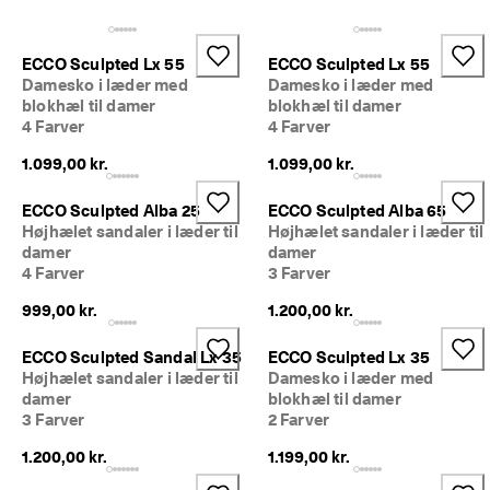
e
Udsalg
r
i
ECCO Sculpted Lx 55
ECCO Sculpted Lx 55
n
Udforsk ECCO
Damesko i læder med
Damesko i læder med
g
blokhæl til damer
blokhæl til damer
4 Farver
4 Farver
U
ECCO.kollektive
d
1.099,00 kr.
1.099,00 kr.
s
a
l
Min konto
ECCO Sculpted Alba 25
ECCO Sculpted Alba 65
g
Højhælet sandaler i læder til
Højhælet sandaler i læder til
Butikker
e
damer
damer
t 
4 Farver
3 Farver
e
r 
999,00 kr.
1.200,00 kr.
Bliv ECCO medlem, og få produktbelønninger, adgang til særlige
I 
lanceringer, begivenheder og mere.
g
ECCO Sculpted Sandal Lx 35
ECCO Sculpted Lx 35
a
Opret konto
Log ind
Højhælet sandaler i læder til
Damesko i læder med
n
damer
blokhæl til damer
g
3 Farver
2 Farver
. 
F
1.200,00 kr.
1.199,00 kr.
å 
o