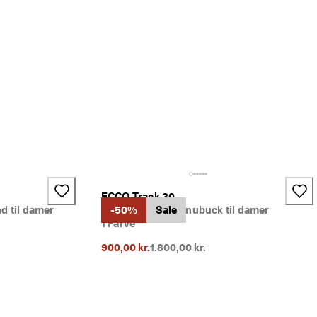
+1
ECCO Track 30
d til damer
Chelsea støvler i nubuck til damer
-50%
Sale
1 Farve
rice}}:
Oprindelig pris {{price}}:
900,00 kr.
1.800,00 kr.