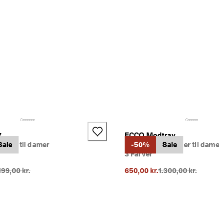
+4
7
ECCO Modtray
læder til damer
Sale
Mokkasiner i læder til dame
-50%
Sale
3 Farver
rindelig pris {{price}}:
Oprindelig pris {{p
199,00 kr.
650,00 kr.
1.300,00 kr.