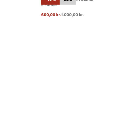
2 Farver
rice}}:
Oprindelig pris {{price}}:
600,00 kr.
1.000,00 kr.