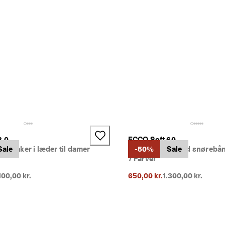
2.0
ECCO Soft 60
 sneaker i læder til damer
Sale
Sko i nubuck med snørebån
-50%
Sale
7 Farver
rindelig pris {{price}}:
Oprindelig pris {{p
100,00 kr.
650,00 kr.
1.300,00 kr.