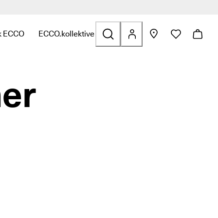
k ECCO
ECCO.kollektive
f
t til Tasker og tilbehør
or at se links relateret til Udsalg
ndermenuen for at se links relateret til Udforsk ECCO
Åbn undermenuen for at se links relateret til ECCO.
mer