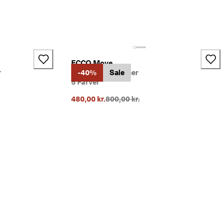
+2
ECCO Move
r
Lædersko til damer
-40%
Sale
5 Farver
rice}}:
Oprindelig pris {{price}}:
480,00 kr.
800,00 kr.