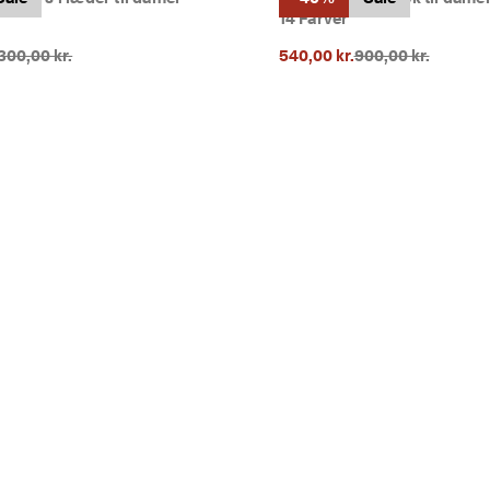
14 Farver
rindelig pris {{price}}:
Oprindelig pris {{p
.300,00 kr.
540,00 kr.
900,00 kr.