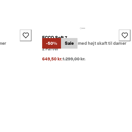
ECCO Soft 7
amer
Sneakers i læder med højt skaft til damer
-50%
Sale
2 Farver
rice}}:
Oprindelig pris {{price}}:
649,50 kr.
1.299,00 kr.