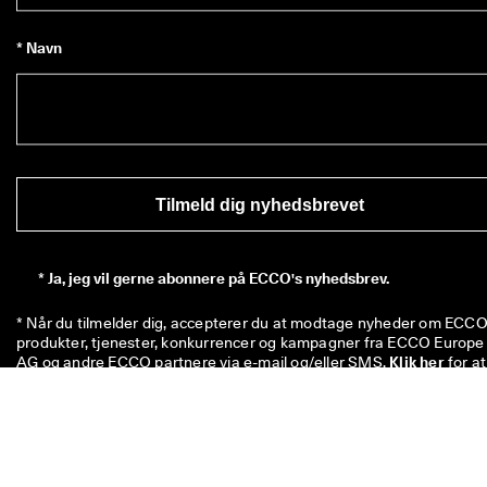
* Navn
Tilmeld dig nyhedsbrevet
*
Ja, jeg vil gerne abonnere på ECCO's nyhedsbrev.
* Når du tilmelder dig, accepterer du at modtage nyheder om ECCO'
produkter, tjenester, konkurrencer og kampagner fra ECCO Europe 
AG og andre ECCO partnere via e-mail og/eller SMS. 
Klik her
 for at 
se en oversigt over alle de relevante ECCO partnere. Du bekræfter 
også, at ECCO må behandle dine personoplysninger – herunder ved
at placere sporingspixels og tilpasse nyhedsbreve, der sendes til dig
– som beskrevet i vores 
privatlivspolitik
, hvor du også kan læse me
om dine rettigheder som registreret. Du kan til enhver tid afmelde 
dig.