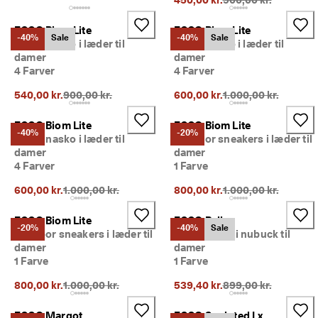
i
n
ECCO Biom Lite
ECCO Biom Lite
g
-40%
Sale
-40%
Sale
Ballerinasko i læder til
Ballerinasko i læder til
e
damer
damer
r 
4 Farver
4 Farver
& 
r
Oprindelig pris {{price}}:
Oprindelig pris {{pri
540,00 kr.
900,00 kr.
600,00 kr.
1.000,00 kr.
a
b
a
ECCO Biom Lite
ECCO Biom Lite
-40%
-20%
t
Ballerinasko i læder til
Outdoor sneakers i læder til
t
damer
damer
e
4 Farver
1 Farve
r
Oprindelig pris {{price}}:
Oprindelig pris {{pri
600,00 kr.
1.000,00 kr.
800,00 kr.
1.000,00 kr.
ECCO Biom Lite
ECCO Bella
-20%
-40%
Sale
Outdoor sneakers i læder til
Mokkasiner i nubuck til
damer
damer
1 Farve
1 Farve
Oprindelig pris {{price}}:
Oprindelig pris {{pri
800,00 kr.
1.000,00 kr.
539,40 kr.
899,00 kr.
ECCO Margot
ECCO Sculpted Lx