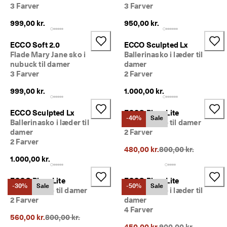
m
3 Farver
3 Farver
e
dl
999,00 kr.
950,00 kr.
e
m
ECCO Soft 2.0
ECCO Sculpted Lx
a
Flade Mary Jane sko i
Ballerinasko i læder til
f 
nubuck til damer
damer
E
3 Farver
2 Farver
C
C
999,00 kr.
1.000,00 kr.
O 
C
ECCO Sculpted Lx
ECCO Biom Lite
l
-40%
Sale
Ballerinasko i læder til
Ballerinasko til damer
u
damer
2 Farver
b 
o
2 Farver
Oprindelig pris {{pri
480,00 kr.
800,00 kr.
g 
1.000,00 kr.
f
å 
b
ECCO Biom Lite
ECCO Biom Lite
-30%
Sale
-50%
Sale
e
Ballerinasko til damer
Ballerinasko i læder til
l
2 Farver
damer
ø
4 Farver
n
Oprindelig pris {{price}}:
560,00 kr.
800,00 kr.
n
Oprindelig pris {{pri
450,00 kr.
900,00 kr.