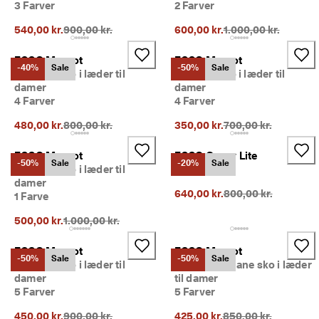
3 Farver
2 Farver
Oprindelig pris {{price}}:
Oprindelig pris {{pri
540,00 kr.
900,00 kr.
600,00 kr.
1.000,00 kr.
ECCO Margot
ECCO Margot
-40%
Sale
-50%
Sale
Ballerinasko i læder til
Ballerinasko i læder til
damer
damer
4 Farver
4 Farver
Oprindelig pris {{price}}:
Oprindelig pris {{pri
480,00 kr.
800,00 kr.
350,00 kr.
700,00 kr.
ECCO Margot
ECCO Gruuv Lite
-50%
Sale
-20%
Sale
Ballerinasko i læder til
1 Farve
damer
Oprindelig pris {{pri
640,00 kr.
800,00 kr.
1 Farve
Oprindelig pris {{price}}:
500,00 kr.
1.000,00 kr.
ECCO Margot
ECCO Margot
-50%
Sale
-50%
Sale
Ballerinasko i læder til
Flade Mary Jane sko i læder
damer
til damer
5 Farver
5 Farver
Oprindelig pris {{price}}:
Oprindelig pris {{pri
450,00 kr.
900,00 kr.
425,00 kr.
850,00 kr.