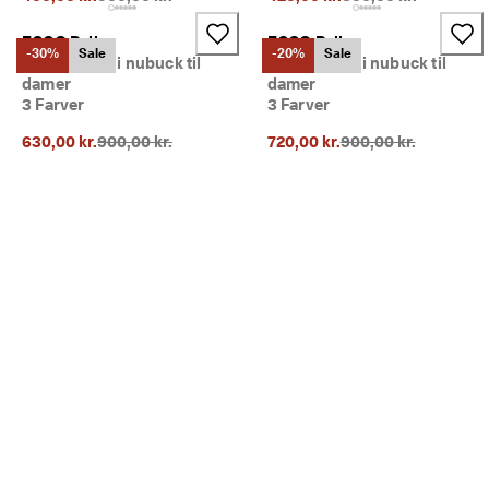
ECCO Bella
ECCO Bella
-30%
Sale
-20%
Sale
Mokkasiner i nubuck til
Mokkasiner i nubuck til
damer
damer
3 Farver
3 Farver
Oprindelig pris {{price}}:
Oprindelig pris {{pri
630,00 kr.
900,00 kr.
720,00 kr.
900,00 kr.