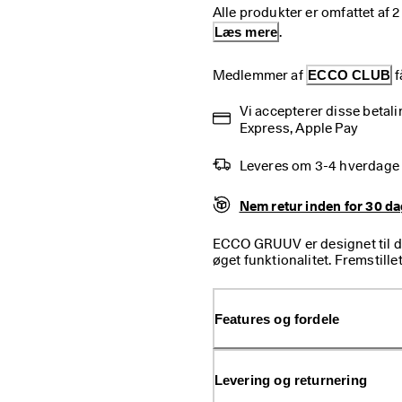
Alle produkter er omfattet af 
Læs mere
.
Medlemmer af 
ECCO CLUB
 
Vi accepterer disse betal
Express, Apple Pay
Leveres om 3-4 hverdage
Nem retur inden for 30 d
ECCO GRUUV er designet til d
øget funktionalitet. Fremsti
alsidige sneaker en innovativ
bevægelse med udtagelige Dual
Features og fordele
Levering og returnering