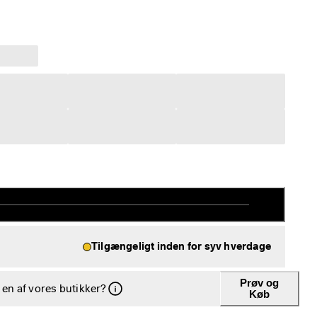
Tilgængeligt inden for syv hverdage
Prøv og
i en af vores butikker?
Køb