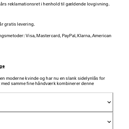
2 års reklamationsret i henhold til gældende lovgivning. 
får gratis levering.
ingsmetoder: Visa, Mastercard, PayPal, Klarna, American 
age
en moderne kvinde og har nu en slank sidelynlås for
llet med samme fine håndværk kombinerer denne
 gummisål med tovejssmidighed for naturlig
 Fit komfortskumsåler, der tilpasser sig din fod.