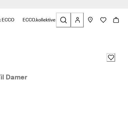
k ECCO
ECCO.kollektive
f
t til Tasker og tilbehør
or at se links relateret til Udsalg
ndermenuen for at se links relateret til Udforsk ECCO
Åbn undermenuen for at se links relateret til ECCO.
Til Damer