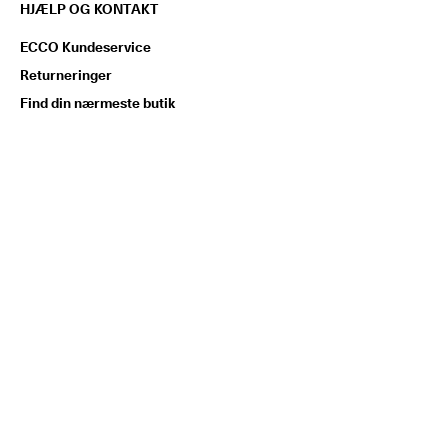
HJÆLP OG KONTAKT
ECCO Kundeservice
Returneringer
Find din nærmeste butik
Reklamationer
Skopleje
Shoe Guides
Find din skostørrelse
Fortryd aftalen her
Rapportér et problem med
produktsikkerhed
OM ECCO
Virksomhed
Godt håndværk
Nyheder