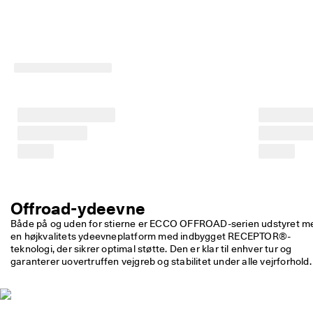
p 
t
i
l 
5
0
% 
r
a
b
a
t
: 
S
h
o
Offroad-ydeevne
p 
n
Både på og uden for stierne er ECCO OFFROAD-serien udstyret me
u
en højkvalitets ydeevneplatform med indbygget RECEPTOR®-
.
teknologi, der sikrer optimal støtte. Den er klar til enhver tur og 
garanterer uovertruffen vejgreb og stabilitet under alle vejrforhold.
🤝 
B
li
v