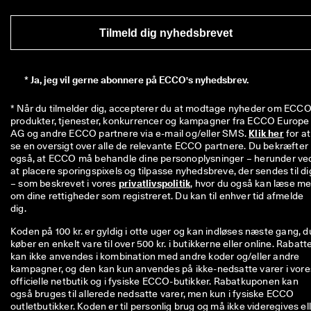
Tilmeld dig nyhedsbrevet
*
Ja, jeg vil gerne abonnere på ECCO's nyhedsbrev.
* Når du tilmelder dig, accepterer du at modtage nyheder om ECCO'
produkter, tjenester, konkurrencer og kampagner fra ECCO Europe 
AG og andre ECCO partnere via e-mail og/eller SMS. 
Klik her
 for at 
se en oversigt over alle de relevante ECCO partnere. Du bekræfter 
også, at ECCO må behandle dine personoplysninger – herunder ved
at placere sporingspixels og tilpasse nyhedsbreve, der sendes til dig
– som beskrevet i vores 
privatlivspolitik
, hvor du også kan læse me
om dine rettigheder som registreret. Du kan til enhver tid afmelde 
dig.
Koden på 100 kr. er gyldig i otte uger og kan indløses næste gang, d
køber en enkelt vare til over 500 kr. i butikkerne eller online. Rabatt
kan ikke anvendes i kombination med andre koder og/eller andre
kampagner, og den kan kun anvendes på ikke-nedsatte varer i vore
officielle netbutik og i fysiske ECCO-butikker. Rabatkuponen kan
også bruges til allerede nedsatte varer, men kun i fysiske ECCO
outletbutikker. Koden er til personlig brug og må ikke videregives el