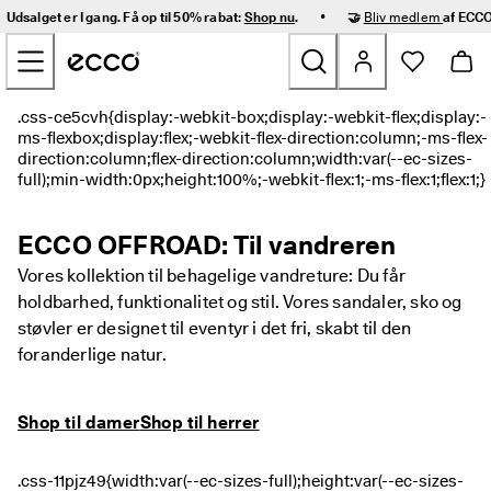
H
•
Udsalget er I gang. Få op til 50% rabat:
Shop nu
.
🤝
Bliv medlem
af ECCO
u
Gå videre til hovedsidens indhold
r
t
i
g 
Nyheder
l
e
v
Dame
e
r
i
Herre
ECCO OFFROAD: Til vandreren
n
g 
Vores kollektion til behagelige vandreture: Du får
o
Børn
holdbarhed, funktionalitet og stil. Vores sandaler, sko og
g 
n
støvler er designet til eventyr i det fri, skabt til den
e
Outdoor
foranderlige natur.
m 
r
Golf
e
Shop til damer
Shop til herrer
t
u
Tasker og tilbehør
r
n