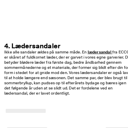
4. Lædersandaler
Ikke alle sandaler ældes på samme måde. En 
lædersandal 
fra ECCO
er skåret af fuldkornet læder, der er garvet i vores egne garverier. D
betyder blødere læder fra første dag, bedre åndbarhed gennem 
sommermånederne og et materiale, der former sig blidt efter din fo
form i stedet for at gnide mod den. Vores lædersandaler er også lav
til at holde længere end sæsonen. Det samme par, der blev brugt til 
sommerbryllup, kan pudses op til efterårets bydage og bæres igen 
det følgende år uden at se slidt ud. Det er fordelene ved en 
lædersandal, der er lavet ordentligt.