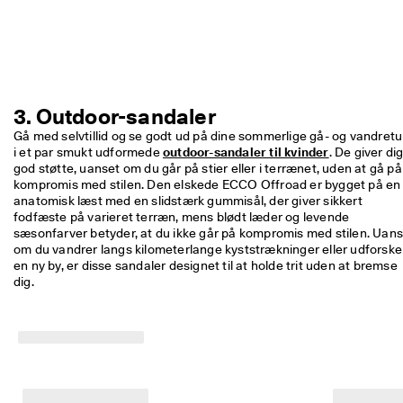
3. Outdoor-sandaler
Gå med selvtillid og se godt ud på dine sommerlige gå- og vandretur
i et par smukt udformede 
outdoor-sandaler til kvinder
. De giver dig
god støtte, uanset om du går på stier eller i terrænet, uden at gå på 
kompromis med stilen. Den elskede ECCO Offroad er bygget på en 
anatomisk læst med en slidstærk gummisål, der giver sikkert 
fodfæste på varieret terræn, mens blødt læder og levende 
sæsonfarver betyder, at du ikke går på kompromis med stilen. Uans
om du vandrer langs kilometerlange kyststrækninger eller udforsker
en ny by, er disse sandaler designet til at holde trit uden at bremse 
dig.