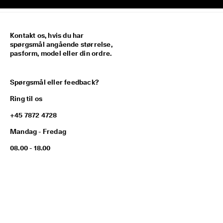
Kontakt os, hvis du har
spørgsmål angående størrelse,
pasform, model eller din ordre.
Spørgsmål eller feedback?
Ring til os
+45 7872 4728
Mandag - Fredag
08.00 - 18.00
kundeservice@eu.ecco.com
HJÆLP OG KONTAKT
ECCO Kundeservice