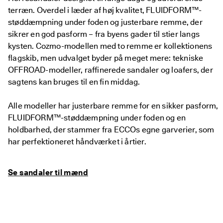
terræn. Overdel i læder af høj kvalitet, FLUIDFORM™-
støddæmpning under foden og justerbare remme, der
sikrer en god pasform – fra byens gader til stier langs
kysten. Cozmo-modellen med to remme er kollektionens
flagskib, men udvalget byder på meget mere: tekniske
OFFROAD-modeller, raffinerede sandaler og loafers, der
sagtens kan bruges til en fin middag.
Alle modeller har justerbare remme for en sikker pasform,
FLUIDFORM™-støddæmpning under foden og en
holdbarhed, der stammer fra ECCOs egne garverier, som
har perfektioneret håndværket i årtier.
Se sandaler til mænd