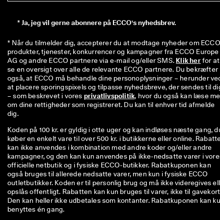
*
Ja, jeg vil gerne abonnere på ECCO's nyhedsbrev.
* Når du tilmelder dig, accepterer du at modtage nyheder om ECCO'
produkter, tjenester, konkurrencer og kampagner fra ECCO Europe 
AG og andre ECCO partnere via e-mail og/eller SMS. 
Klik her
 for at 
se en oversigt over alle de relevante ECCO partnere. Du bekræfter 
også, at ECCO må behandle dine personoplysninger – herunder ved
at placere sporingspixels og tilpasse nyhedsbreve, der sendes til dig
– som beskrevet i vores 
privatlivspolitik
, hvor du også kan læse me
om dine rettigheder som registreret. Du kan til enhver tid afmelde 
dig.
Koden på 100 kr. er gyldig i otte uger og kan indløses næste gang, d
køber en enkelt vare til over 500 kr. i butikkerne eller online. Rabatt
kan ikke anvendes i kombination med andre koder og/eller andre
kampagner, og den kan kun anvendes på ikke-nedsatte varer i vore
officielle netbutik og i fysiske ECCO-butikker. Rabatkuponen kan
også bruges til allerede nedsatte varer, men kun i fysiske ECCO
outletbutikker. Koden er til personlig brug og må ikke videregives el
opslås offentligt. Rabatten kan kun bruges til varer, ikke til gavekort
Den kan heller ikke udbetales som kontanter. Rabatkuponen kan k
benyttes én gang.