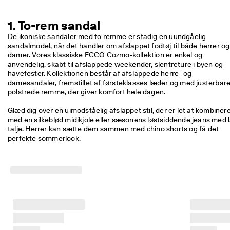
m
e
1. To-rem sandal
dl
e
De ikoniske sandaler med to remme er stadig en uundgåelig 
m
sandalmodel, når det handler om afslappet fodtøj til både herrer og 
a
damer. Vores klassiske ECCO Cozmo-kollektion er enkel og 
f 
anvendelig, skabt til afslappede weekender, slentreture i byen og 
E
havefester. Kollektionen består af afslappede herre- og 
C
damesandaler, fremstillet af førsteklasses læder og med justerbare,
C
O 
C
Glæd dig over en uimodståelig afslappet stil, der er let at kombinere
l
med en silkeblød midikjole eller sæsonens løstsiddende jeans med l
u
talje. Herrer kan sætte dem sammen med chino shorts og få det 
b 
perfekte sommerlook. 
o
g 
f
å 
b
e
l
ø
n
n