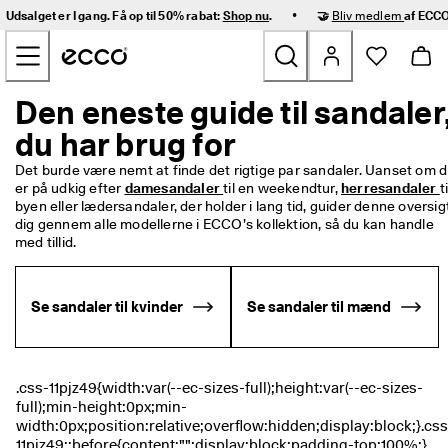
H
•
Udsalget er I gang. Få op til 50% rabat:
Shop nu
.
🤝
Bliv medlem
af ECCO
u
Gå videre til hovedsidens indhold
r
t
i
g 
Den eneste guide til sandaler
Nyheder
l
du har brug for
e
v
Dame
e
Det burde være nemt at finde det rigtige par sandaler. Uanset om d
r
er på udkig efter 
damesandaler 
til en weekendtur, 
herresandaler 
ti
i
byen eller lædersandaler, der holder i lang tid, guider denne oversigt
Herre
n
dig gennem alle modellerne i ECCO’s kollektion, så du kan handle 
g 
med tillid. 
o
Børn
g 
n
Se sandaler til kvinder
Se sandaler til mænd
e
Outdoor
m 
r
Golf
e
t
u
Tasker og tilbehør
r
n