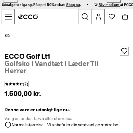
H
•
Udsalget er I gang. Få op til 50% rabat:
Shop nu
.
🤝
Bliv medlem
af ECCO
u
Gå videre til hovedsidens indhold
r
t
i
g 
Nyheder
l
Blå
e
v
Dame
e
ECCO Golf Lt1
r
i
Golfsko I Vandtæt I Læder Til
Herre
n
Herrer
g 
o
Børn
g 
(
7
)
n
1.500,00 kr.
e
Outdoor
m 
r
Golf
Denne vare er udsolgt lige nu.
e
t
Vælg en anden farve eller størrelse.
u
Tasker og tilbehør
Normal størrelse - Vi anbefaler din sædvanlige størrelse
r
n