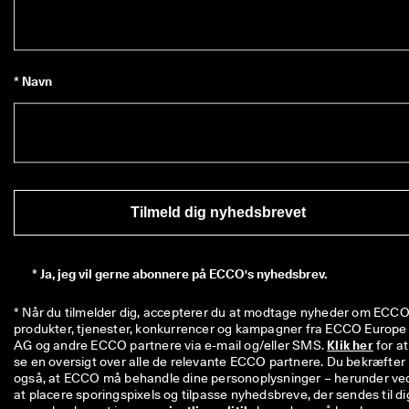
i
n
g
e
r 
* Navn
& 
r
a
b
a
t
t
e
Tilmeld dig nyhedsbrevet
r
*
Ja, jeg vil gerne abonnere på ECCO's nyhedsbrev.
* Når du tilmelder dig, accepterer du at modtage nyheder om ECCO'
produkter, tjenester, konkurrencer og kampagner fra ECCO Europe 
AG og andre ECCO partnere via e-mail og/eller SMS. 
Klik her
 for at 
se en oversigt over alle de relevante ECCO partnere. Du bekræfter 
også, at ECCO må behandle dine personoplysninger – herunder ved
at placere sporingspixels og tilpasse nyhedsbreve, der sendes til dig