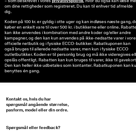
– som beskrevet i vores 
privatlivspolitik
, hvor du også kan læse me
om dine rettigheder som registreret. Du kan til enhver tid afmelde 
dig.
Koden på 100 kr. er gyldig i otte uger og kan indløses næste gang, d
køber en enkelt vare til over 500 kr. i butikkerne eller online. Rabatt
kan ikke anvendes i kombination med andre koder og/eller andre
kampagner, og den kan kun anvendes på ikke-nedsatte varer i vore
officielle netbutik og i fysiske ECCO-butikker. Rabatkuponen kan
også bruges til allerede nedsatte varer, men kun i fysiske ECCO
outletbutikker. Koden er til personlig brug og må ikke videregives el
opslås offentligt. Rabatten kan kun bruges til varer, ikke til gavekort
Den kan heller ikke udbetales som kontanter. Rabatkuponen kan k
benyttes én gang.
Kontakt os, hvis du har
spørgsmål angående størrelse,
pasform, model eller din ordre.
Spørgsmål eller feedback?