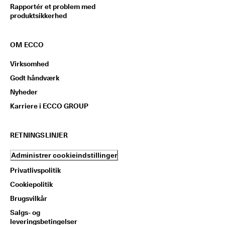
Rapportér et problem med
produktsikkerhed
OM ECCO
Virksomhed
Godt håndværk
Nyheder
Karriere i ECCO GROUP
RETNINGSLINJER
Administrer cookieindstillinger
Privatlivspolitik
Cookiepolitik
Brugsvilkår
Salgs- og
leveringsbetingelser