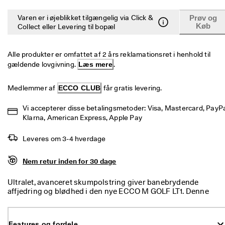
e
Udsalg
r
Varen er i øjeblikket tilgængelig via Click &
Prøv og
i
Køb
Collect eller Levering til bopæl
n
Udforsk ECCO
g
Alle produkter er omfattet af 2 års reklamationsret i henhold til 
U
ECCO.kollektive
gældende lovgivning. 
Læs mere
.
d
s
a
Medlemmer af 
ECCO CLUB
 får gratis levering.
l
Min konto
g
Butikker
Vi accepterer disse betalingsmetoder: Visa, Mastercard, PayPal
e
Klarna, American Express, Apple Pay
t 
e
Leveres om 3-4 hverdage
r 
Bliv ECCO medlem, og få produktbelønninger, adgang til særlige
I 
lanceringer, begivenheder og mere.
g
Nem retur inden for 30 dage
a
Opret konto
Log ind
n
Ultralet, avanceret skumpolstring giver banebrydende
g
affjedring og blødhed i den nye ECCO M GOLF LT1. Denne
. 
innovative herrehybrid gør brug af avanceret ECCO LYTR,
F
fjedrende og stødabsorberende skum, som indlejres i sålen
å 
ved hjælp af FLUIDFORM™ teknologi. Skumpolstringen
o
Features og fordele