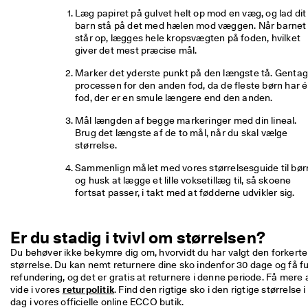
i
Læg papiret på gulvet helt op mod en væg, og lad dit 
n
barn stå på det med hælen mod væggen. Når barnet 
g
står op, lægges hele kropsvægten på foden, hvilket 
e
giver det mest præcise mål.
r 
& 
Marker det yderste punkt på den længste tå. Gentag
r
processen for den anden fod, da de fleste børn har é
a
fod, der er en smule længere end den anden.
b
a
Mål længden af begge markeringer med din lineal. 
t
Brug det længste af de to mål, når du skal vælge 
t
størrelse.
e
r
Sammenlign målet med vores størrelsesguide til børn
og husk at lægge et lille voksetillæg til, så skoene 
fortsat passer, i takt med at fødderne udvikler sig.
Er du stadig i tvivl om størrelsen?
Du behøver ikke bekymre dig om, hvorvidt du har valgt den forkerte 
størrelse. Du kan nemt returnere dine sko indenfor 30 dage og få fu
refundering, og det er gratis at returnere i denne periode. Få mere a
vide i vores 
returpolitik
. Find den rigtige sko i den rigtige størrelse i 