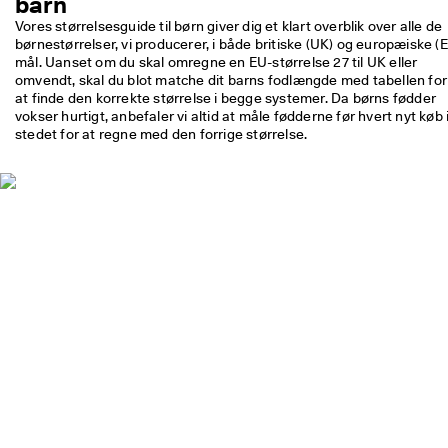
barn
p 
Vores størrelsesguide til børn giver dig et klart overblik over alle de 
t
børnestørrelser, vi producerer, i både britiske (UK) og europæiske (E
i
mål. Uanset om du skal omregne en EU-størrelse 27 til UK eller 
l 
omvendt, skal du blot matche dit barns fodlængde med tabellen for 
5
at finde den korrekte størrelse i begge systemer. Da børns fødder 
0
vokser hurtigt, anbefaler vi altid at måle fødderne før hvert nyt køb i
% 
stedet for at regne med den forrige størrelse.
r
a
b
a
t
: 
S
h
o
p 
n
u
.
🤝 
B
li
v