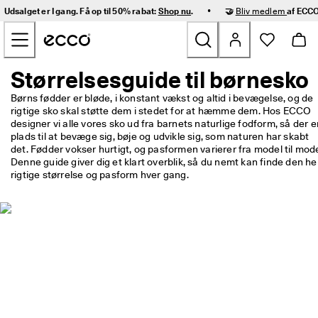
H
•
Udsalget er I gang. Få op til 50% rabat:
Shop nu
.
🤝
Bliv medlem
af ECCO
u
Gå videre til hovedsidens indhold
r
t
i
g 
Størrelsesguide til børnesko
Nyheder
l
e
Børns fødder er bløde, i konstant vækst og altid i bevægelse, og de 
v
rigtige sko skal støtte dem i stedet for at hæmme dem. Hos ECCO 
Dame
e
designer vi alle vores sko ud fra barnets naturlige fodform, så der er
r
plads til at bevæge sig, bøje og udvikle sig, som naturen har skabt 
i
det. Fødder vokser hurtigt, og pasformen varierer fra model til model
Herre
n
Denne guide giver dig et klart overblik, så du nemt kan finde den hel
g 
rigtige størrelse og pasform hver gang.
o
Børn
g 
n
e
Outdoor
m 
r
Golf
e
t
u
Tasker og tilbehør
r
n