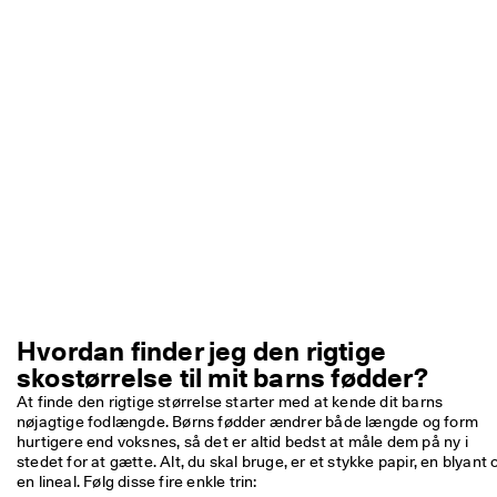
m
e
dl
e
m
a
f 
E
C
C
O 
C
l
u
b 
o
g 
Hvordan finder jeg den rigtige
f
å 
skostørrelse til mit barns fødder?
b
At finde den rigtige størrelse starter med at kende dit barns 
e
nøjagtige fodlængde. Børns fødder ændrer både længde og form 
l
hurtigere end voksnes, så det er altid bedst at måle dem på ny i 
ø
stedet for at gætte. Alt, du skal bruge, er et stykke papir, en blyant o
n
en lineal. Følg disse fire enkle trin:
n