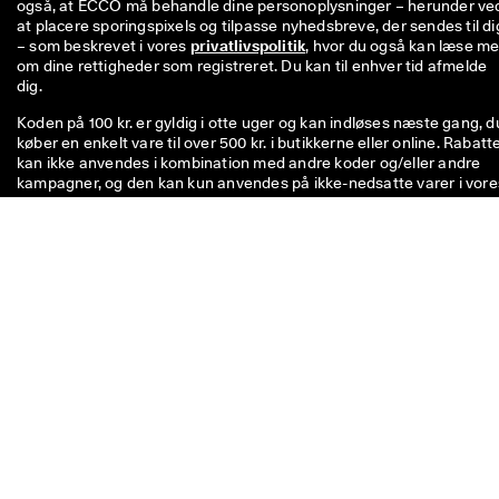
også, at ECCO må behandle dine personoplysninger – herunder ved
at placere sporingspixels og tilpasse nyhedsbreve, der sendes til dig
– som beskrevet i vores 
privatlivspolitik
, hvor du også kan læse me
om dine rettigheder som registreret. Du kan til enhver tid afmelde 
dig.
Koden på 100 kr. er gyldig i otte uger og kan indløses næste gang, d
køber en enkelt vare til over 500 kr. i butikkerne eller online. Rabatt
kan ikke anvendes i kombination med andre koder og/eller andre
kampagner, og den kan kun anvendes på ikke-nedsatte varer i vore
officielle netbutik og i fysiske ECCO-butikker. Rabatkuponen kan
også bruges til allerede nedsatte varer, men kun i fysiske ECCO
outletbutikker. Koden er til personlig brug og må ikke videregives el
opslås offentligt. Rabatten kan kun bruges til varer, ikke til gavekort
Den kan heller ikke udbetales som kontanter. Rabatkuponen kan k
benyttes én gang.
Kontakt os, hvis du har
spørgsmål angående størrelse,
pasform, model eller din ordre.