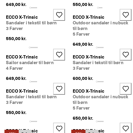
p 
649,00 kr.
550,00 kr.
t
i
ECCO X-Trinsic
ECCO X-Trinsic
l 
Sandaler i tekstil til børn
Outdoor sandaler i nubuck
5
3 Farver
til børn
0
5 Farver
% 
550,00 kr.
r
649,00 kr.
a
b
a
ECCO X-Trinsic
ECCO X-Trinsic
t
Sailor sandaler til børn
Sandaler i tekstil til børn
: 
4 Farver
3 Farver
S
h
649,00 kr.
600,00 kr.
o
p 
ECCO X-Trinsic
ECCO X-Trinsic
n
Sandaler i tekstil til børn
Outdoor sandaler i nubuck
u
3 Farver
til børn
.
5 Farver
550,00 kr.
🤝 
650,00 kr.
B
li
v
ECCO X-Trinsic
ECCO X-Trinsic