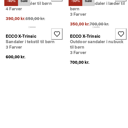
-40%
Sale
-50%
Sale
m
Sailor sandaler til børn
Outdoor sandaler i læder til
e
4 Farver
børn
dl
3 Farver
e
Oprindelig pris {{price}}:
390,00 kr.
650,00 kr.
m
Oprindelig pris {{pri
350,00 kr.
700,00 kr.
a
f 
ECCO X-Trinsic
ECCO X-Trinsic
E
Sandaler i tekstil til børn
Outdoor sandaler i nubuck
C
3 Farver
til børn
C
3 Farver
O 
600,00 kr.
C
700,00 kr.
l
u
b 
o
g 
f
å 
b
e
l
ø
n
n