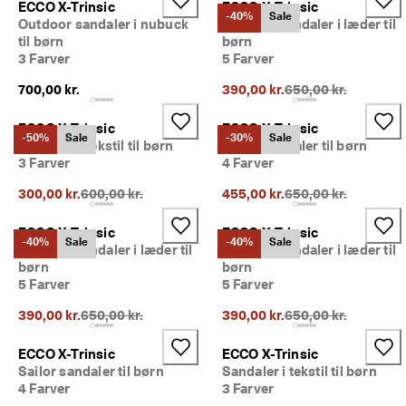
ECCO X-Trinsic
ECCO X-Trinsic
e
Udsalg
-40%
Sale
Outdoor sandaler i nubuck
Outdoor sandaler i læder til
r
til børn
børn
i
3 Farver
5 Farver
n
Udforsk ECCO
g
Oprindelig pris {{pri
700,00 kr.
390,00 kr.
650,00 kr.
U
ECCO.kollektive
d
ECCO X-Trinsic
ECCO X-Trinsic
s
-50%
Sale
-30%
Sale
Sandaler i tekstil til børn
Sailor sandaler til børn
a
3 Farver
4 Farver
l
Min konto
g
Oprindelig pris {{price}}:
Oprindelig pris {{pri
300,00 kr.
Butikker
600,00 kr.
455,00 kr.
650,00 kr.
e
t 
ECCO X-Trinsic
ECCO X-Trinsic
e
-40%
Sale
-40%
Sale
Outdoor sandaler i læder til
Outdoor sandaler i læder til
r 
Bliv ECCO medlem, og få produktbelønninger, adgang til særlige
børn
børn
I 
lanceringer, begivenheder og mere.
5 Farver
5 Farver
g
a
Opret konto
Log ind
Oprindelig pris {{price}}:
Oprindelig pris {{pri
390,00 kr.
650,00 kr.
390,00 kr.
650,00 kr.
n
g
. 
ECCO X-Trinsic
ECCO X-Trinsic
F
Sailor sandaler til børn
Sandaler i tekstil til børn
å 
4 Farver
3 Farver
o