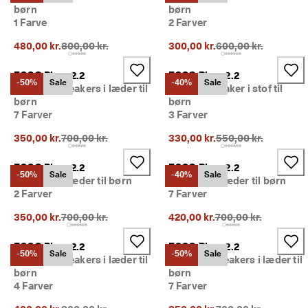
e
børn
børn
Udsalg
r
1 Farve
2 Farver
i
n
Oprindelig pris {{price}}:
Oprindelig pris {{pri
480,00 kr.
800,00 kr.
300,00 kr.
600,00 kr.
Udforsk ECCO
g
ECCO Biom 2.2
ECCO Biom 2.2
U
ECCO.kollektive
-50%
Sale
-40%
Sale
Outdoor sneakers i læder til
Slip-on sneaker i stof til
d
børn
børn
s
7 Farver
3 Farver
a
l
Min konto
Oprindelig pris {{price}}:
Oprindelig pris {{pri
350,00 kr.
700,00 kr.
330,00 kr.
550,00 kr.
g
Butikker
e
t 
ECCO Biom 2.2
ECCO Biom 2.2
-50%
Sale
-40%
Sale
e
Sneakers i læder til børn
Sneakers i læder til børn
r 
2 Farver
7 Farver
Bliv ECCO medlem, og få produktbelønninger, adgang til særlige
I 
lanceringer, begivenheder og mere.
g
Oprindelig pris {{price}}:
Oprindelig pris {{pri
350,00 kr.
700,00 kr.
420,00 kr.
700,00 kr.
a
Opret konto
Log ind
n
ECCO Biom 2.2
ECCO Biom 2.2
g
-50%
Sale
-50%
Sale
Outdoor sneakers i læder til
Outdoor sneakers i læder til
. 
børn
børn
F
4 Farver
7 Farver
å 
o