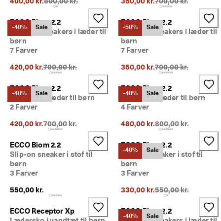
Oprindelig pris {{price}}:
Oprindelig pris {{pri
400,00 kr.
800,00 kr.
350,00 kr.
700,00 kr.
p 
t
ECCO Biom 2.2
ECCO Biom 2.2
i
-40%
Sale
-50%
Sale
Outdoor sneakers i læder til
Outdoor sneakers i læder til
l 
5
børn
børn
0
7 Farver
7 Farver
% 
Oprindelig pris {{price}}:
Oprindelig pris {{pri
420,00 kr.
700,00 kr.
350,00 kr.
700,00 kr.
r
a
b
ECCO Biom 2.2
ECCO Biom 2.2
-40%
Sale
-40%
Sale
a
Sneakers i læder til børn
Sneakers i læder til børn
t
2 Farver
4 Farver
: 
S
Oprindelig pris {{price}}:
Oprindelig pris {{pri
420,00 kr.
700,00 kr.
480,00 kr.
800,00 kr.
h
o
ECCO Biom 2.2
ECCO Biom 2.2
p 
-40%
Sale
Slip-on sneaker i stof til
Slip-on sneaker i stof til
n
børn
børn
u
3 Farver
3 Farver
.
Oprindelig pris {{pri
550,00 kr.
330,00 kr.
550,00 kr.
🤝 
B
li
ECCO Receptor Xp
ECCO Biom 2.2
-40%
Sale
v
Lædersko i vandtæt til børn
Outdoor sneakers i læder til