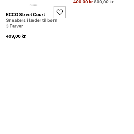
Oprindelig pris {{pri
400,00 kr.
800,00 kr.
i
n
g
ECCO Street Court
e
Sneakers i læder til børn
r 
3 Farver
& 
r
499,00 kr.
a
b
a
t
t
e
r