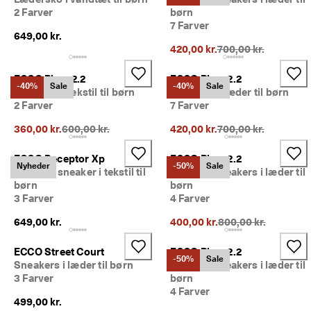
m
2 Farver
børn
e
7 Farver
dl
649,00 kr.
e
Oprindelig pris {{pri
420,00 kr.
700,00 kr.
m
a
ECCO Biom 2.2
ECCO Biom 2.2
f 
-40%
Sale
-40%
Sale
Sneakers i tekstil til børn
Sneakers i læder til børn
E
2 Farver
7 Farver
C
C
Oprindelig pris {{price}}:
Oprindelig pris {{pri
360,00 kr.
600,00 kr.
420,00 kr.
700,00 kr.
O 
C
l
ECCO Receptor Xp
ECCO Biom 2.2
Nyheder
-50%
Sale
u
Outdoor sneaker i tekstil til
Outdoor sneakers i læder til
b 
børn
børn
o
3 Farver
4 Farver
g 
f
Oprindelig pris {{pri
649,00 kr.
400,00 kr.
800,00 kr.
å 
b
ECCO Street Court
ECCO Biom 2.2
e
-50%
Sale
Sneakers i læder til børn
Outdoor sneakers i læder til
l
3 Farver
børn
ø
4 Farver
n
499,00 kr.
n