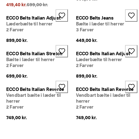
p 
Oprindelig pris {{price}}:
419,40 kr.
699,00 kr.
t
i
ECCO Belts Italian Adjust
ECCO Belts Jeans
l 
Læderbælte til herrer
Bælte i læder til herrer
5
2 Farver
3 Farver
0
% 
899,00 kr.
449,00 kr.
r
a
b
ECCO Belts Italian Stretch
ECCO Belts Italian Adjust
a
Bælte i læder til herrer
Læderbælte til herrer
t
2 Farver
2 Farver
: 
S
699,00 kr.
899,00 kr.
h
o
ECCO Belts Italian Reverse
ECCO Belts Italian Reverse
p 
Vendbart bælte i læder til
Vendbart bælte i læder til
n
herrer
herrer
u
2 Farver
2 Farver
.
749,00 kr.
749,00 kr.
🤝 
B
li
v