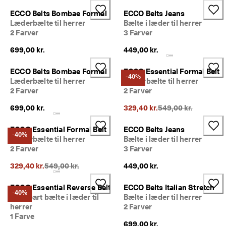
e
Udsalg
ECCO Belts Bombae Formal
ECCO Belts Jeans
r
Læderbælte til herrer
Bælte i læder til herrer
i
2 Farver
3 Farver
n
Udforsk ECCO
g
699,00 kr.
449,00 kr.
U
ECCO.kollektive
d
ECCO Belts Bombae Formal
ECCO Essential Formal Belt
s
-40%
Læderbælte til herrer
Læderbælte til herrer
a
2 Farver
2 Farver
l
Min konto
g
Oprindelig pris {{pri
699,00 kr.
Butikker
329,40 kr.
549,00 kr.
e
t 
ECCO Essential Formal Belt
ECCO Belts Jeans
e
-40%
Læderbælte til herrer
Bælte i læder til herrer
r 
Bliv ECCO medlem, og få produktbelønninger, adgang til særlige
2 Farver
3 Farver
I 
lanceringer, begivenheder og mere.
g
Oprindelig pris {{price}}:
329,40 kr.
549,00 kr.
449,00 kr.
a
Opret konto
Log ind
n
g
ECCO Essential Reverse Belt
ECCO Belts Italian Stretch
-40%
. 
Vendbart bælte i læder til
Bælte i læder til herrer
F
herrer
2 Farver
å 
1 Farve
o
699,00 kr.