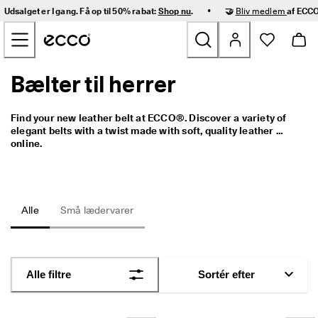
H
•
Udsalget er I gang. Få op til 50% rabat:
Shop nu
.
🤝
Bliv medlem
af ECCO
u
Gå videre til hovedsidens indhold
r
t
i
g 
Bælter til herrer
Nyheder
l
e
v
Dame
Find your new leather belt at ECCO®. Discover a variety of 
e
elegant belts with a twist made with soft, quality leather 
r
online.
i
Herre
n
g 
o
Børn
g 
Alle
Små lædervarer
n
e
Outdoor
m 
r
Golf
e
Alle filtre
Sortér efter
t
u
Tasker og tilbehør
r
n