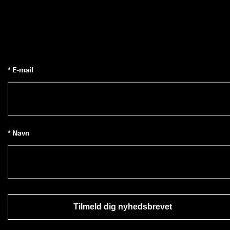
i
n
g
e
r 
& 
r
* E-mail
a
b
a
t
t
e
r
* Navn
Tilmeld dig nyhedsbrevet