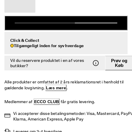
e
Udsalg
r
i
n
Udforsk ECCO
g
U
ECCO.kollektive
d
Click & Collect
s
Tilgængeligt inden for syv hverdage
a
l
Min konto
Vil du reservere produktet i en af vores
Prøv og
g
Butikker
Køb
butikker?
e
t 
e
r 
Alle produkter er omfattet af 2 års reklamationsret i henhold til 
Bliv ECCO medlem, og få produktbelønninger, adgang til særlige
I 
gældende lovgivning. 
Læs mere
.
lanceringer, begivenheder og mere.
g
a
Opret konto
Log ind
Medlemmer af 
ECCO CLUB
 får gratis levering.
n
g
Vi accepterer disse betalingsmetoder: Visa, Mastercard, PayPal
. 
F
Klarna, American Express, Apple Pay
å 
o
Leveres om 3-4 hverdage