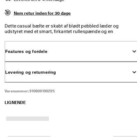
p 
t
Nem retur inden for 30 dage
i
l 
5
Dette casual bælte er skabt af blødt pebbled læder og
0
udstyret med et smart, firkantet rullespænde og en
% 
remholder i læder. Den dekorative syede detalje tæt ved
r
spændet giver det et tidløst præg, og det minimalistiske
a
design gør det yderst alsidigt, så det passer til både jeans og
Features og fordele
b
chinobukser.
a
t
: 
Levering og returnering
S
h
o
p 
Varenummer:
910809190295
n
u
LIGNENDE
.
🤝 
B
li
v