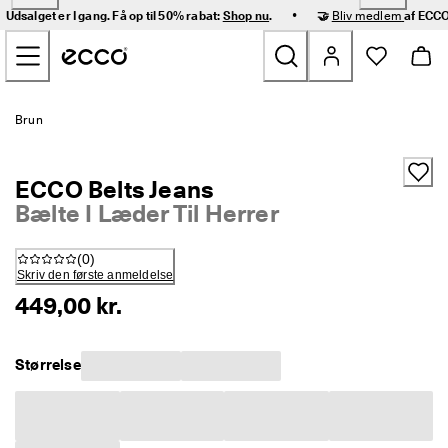
H
•
Udsalget er I gang. Få op til 50% rabat:
Shop nu
.
🤝
Bliv medlem
af ECCO
u
Gå videre til hovedsidens indhold
r
t
i
g 
Nyheder
l
Brun
e
v
Dame
e
ECCO Belts Jeans
r
i
Bælte I Læder Til Herrer
Herre
n
g 
(
0
)
o
Børn
Skriv den første anmeldelse
g 
n
449,00 kr.
e
Outdoor
m 
r
Størrelse
Golf
e
t
u
Tasker og tilbehør
r
n