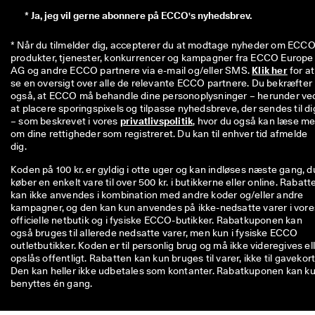
*
Ja, jeg vil gerne abonnere på ECCO's nyhedsbrev.
* Når du tilmelder dig, accepterer du at modtage nyheder om ECCO'
produkter, tjenester, konkurrencer og kampagner fra ECCO Europe 
AG og andre ECCO partnere via e-mail og/eller SMS. 
Klik her
 for at 
se en oversigt over alle de relevante ECCO partnere. Du bekræfter 
også, at ECCO må behandle dine personoplysninger – herunder ved
at placere sporingspixels og tilpasse nyhedsbreve, der sendes til dig
– som beskrevet i vores 
privatlivspolitik
, hvor du også kan læse me
om dine rettigheder som registreret. Du kan til enhver tid afmelde 
dig.
Koden på 100 kr. er gyldig i otte uger og kan indløses næste gang, d
køber en enkelt vare til over 500 kr. i butikkerne eller online. Rabatt
kan ikke anvendes i kombination med andre koder og/eller andre
kampagner, og den kan kun anvendes på ikke-nedsatte varer i vore
officielle netbutik og i fysiske ECCO-butikker. Rabatkuponen kan
også bruges til allerede nedsatte varer, men kun i fysiske ECCO
outletbutikker. Koden er til personlig brug og må ikke videregives el
opslås offentligt. Rabatten kan kun bruges til varer, ikke til gavekort
Den kan heller ikke udbetales som kontanter. Rabatkuponen kan k
benyttes én gang.