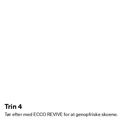
m
e
dl
e
m
a
f 
E
C
C
O 
C
l
u
b 
o
g 
f
å 
b
Trin 4
e
l
Tør efter med ECCO REVIVE for at genopfriske skoene.
ø
n
n