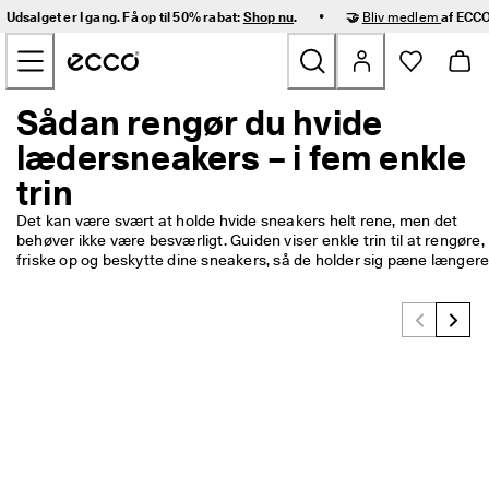
H
•
Udsalget er I gang. Få op til 50% rabat:
Shop nu
.
🤝
Bliv medlem
af ECCO
u
Gå videre til hovedsidens indhold
r
t
i
g 
Sådan rengør du hvide
Nyheder
l
lædersneakers – i fem enkle
e
v
trin
Dame
e
r
Det kan være svært at holde hvide sneakers helt rene, men det 
i
Herre
behøver ikke være besværligt. Guiden viser enkle trin til at rengøre, 
n
friske op og beskytte dine sneakers, så de holder sig pæne længere
g 
o
Børn
g 
n
e
Outdoor
m 
r
Golf
e
t
u
Tasker og tilbehør
r
n