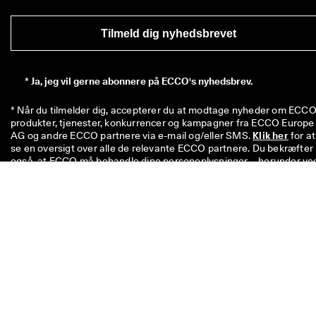
Tilmeld dig nyhedsbrevet
*
Ja, jeg vil gerne abonnere på ECCO's nyhedsbrev.
* Når du tilmelder dig, accepterer du at modtage nyheder om ECCO'
produkter, tjenester, konkurrencer og kampagner fra ECCO Europe 
AG og andre ECCO partnere via e-mail og/eller SMS. 
Klik her
 for at 
se en oversigt over alle de relevante ECCO partnere. Du bekræfter 
også, at ECCO må behandle dine personoplysninger – herunder ved
at placere sporingspixels og tilpasse nyhedsbreve, der sendes til dig
– som beskrevet i vores 
privatlivspolitik
, hvor du også kan læse me
om dine rettigheder som registreret. Du kan til enhver tid afmelde 
dig.
Koden på 100 kr. er gyldig i otte uger og kan indløses næste gang, d
køber en enkelt vare til over 500 kr. i butikkerne eller online. Rabatt
kan ikke anvendes i kombination med andre koder og/eller andre
kampagner, og den kan kun anvendes på ikke-nedsatte varer i vore
officielle netbutik og i fysiske ECCO-butikker. Rabatkuponen kan
også bruges til allerede nedsatte varer, men kun i fysiske ECCO
outletbutikker. Koden er til personlig brug og må ikke videregives el