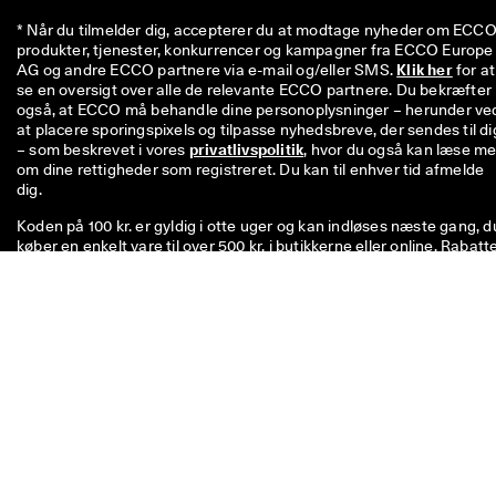
* Når du tilmelder dig, accepterer du at modtage nyheder om ECCO'
produkter, tjenester, konkurrencer og kampagner fra ECCO Europe 
AG og andre ECCO partnere via e-mail og/eller SMS. 
Klik her
 for at 
se en oversigt over alle de relevante ECCO partnere. Du bekræfter 
også, at ECCO må behandle dine personoplysninger – herunder ved
at placere sporingspixels og tilpasse nyhedsbreve, der sendes til dig
– som beskrevet i vores 
privatlivspolitik
, hvor du også kan læse me
om dine rettigheder som registreret. Du kan til enhver tid afmelde 
dig.
Koden på 100 kr. er gyldig i otte uger og kan indløses næste gang, d
køber en enkelt vare til over 500 kr. i butikkerne eller online. Rabatt
kan ikke anvendes i kombination med andre koder og/eller andre
kampagner, og den kan kun anvendes på ikke-nedsatte varer i vore
officielle netbutik og i fysiske ECCO-butikker. Rabatkuponen kan
også bruges til allerede nedsatte varer, men kun i fysiske ECCO
outletbutikker. Koden er til personlig brug og må ikke videregives el
opslås offentligt. Rabatten kan kun bruges til varer, ikke til gavekort
Den kan heller ikke udbetales som kontanter. Rabatkuponen kan k
benyttes én gang.