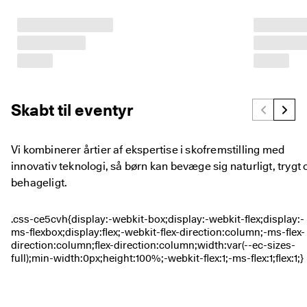
p 
t
i
l 
5
0
% 
r
a
Skabt til eventyr
b
a
t
Vi kombinerer årtier af ekspertise i skofremstilling med
: 
innovativ teknologi, så børn kan bevæge sig naturligt, trygt 
S
h
behageligt.
o
p 
n
u
.
🤝 
B
li
v