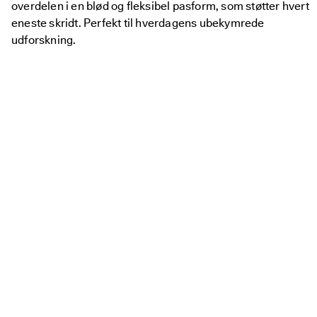
overdelen i en blød og fleksibel pasform, som støtter hvert
i
n
eneste skridt. Perfekt til hverdagens ubekymrede
g
udforskning.
e
r 
& 
r
a
b
a
t
t
e
r