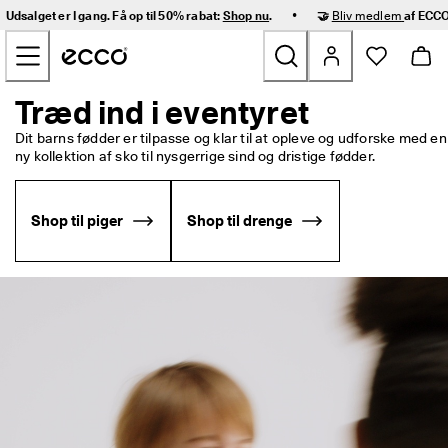
H
•
Udsalget er I gang. Få op til 50% rabat:
Shop nu
.
🤝
Bliv medlem
af ECCO
u
Gå videre til hovedsidens indhold
r
t
i
g 
Træd ind i eventyret
Nyheder
l
e
Dit barns fødder er tilpasse og klar til at opleve og udforske med en 
v
ny kollektion af sko til nysgerrige sind og dristige fødder.
Dame
e
r
i
Herre
Shop til piger
Shop til drenge
n
g 
o
Børn
g 
n
e
Outdoor
m 
r
Golf
e
t
u
Tasker og tilbehør
r
n