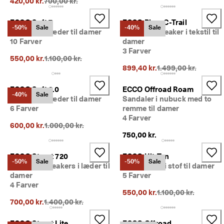
Oprindelig pris {{price}}:
420,00 kr.
700,00 kr.
p 
t
ECCO Soft 7
ECCO Biom C-Trail
i
-50%
Sale
-40%
Sale
Sneakers i læder til damer
Gore-Tex sneaker i tekstil til
l 
5
10 Farver
damer
0
3 Farver
Oprindelig pris {{price}}:
550,00 kr.
1.100,00 kr.
% 
Oprindelig pris {{pri
899,40 kr.
1.499,00 kr.
r
a
b
ECCO Soft 2.0
ECCO Offroad Roam
-40%
Sale
a
Sneakers i læder til damer
Sandaler i nubuck med to
t
6 Farver
remme til damer
: 
4 Farver
S
Oprindelig pris {{price}}:
600,00 kr.
1.000,00 kr.
h
750,00 kr.
o
p 
ECCO Street 720
ECCO Ult-Trn
n
-50%
Sale
-50%
Sale
Gore-Tex sneakers i læder til
Slip-on sko i stof til damer
u
damer
5 Farver
.
4 Farver
Oprindelig pris {{pri
550,00 kr.
1.100,00 kr.
🤝 
Oprindelig pris {{price}}:
B
700,00 kr.
1.400,00 kr.
li
v
ECCO Street Lite
ECCO Offroad