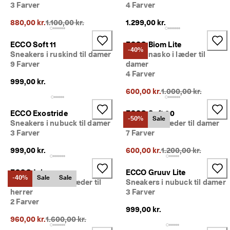
3 Farver
4 Farver
i
n
Oprindelig pris {{price}}:
880,00 kr.
1.100,00 kr.
1.299,00 kr.
g
e
r 
ECCO Soft 11
ECCO Biom Lite
-40%
& 
Sneakers i ruskind til damer
Ballerinasko i læder til
r
9 Farver
damer
a
4 Farver
b
999,00 kr.
a
Oprindelig pris {{pri
600,00 kr.
1.000,00 kr.
t
t
ECCO Exostride
ECCO Soft 60
e
-50%
Sale
Sneakers i nubuck til damer
Sneakers i læder til damer
r
3 Farver
7 Farver
Oprindelig pris {{pri
999,00 kr.
600,00 kr.
1.200,00 kr.
ECCO Joke
ECCO Gruuv Lite
-40%
Sale
Sale
Chelsea støvler i læder til
Sneakers i nubuck til damer
herrer
3 Farver
2 Farver
999,00 kr.
Oprindelig pris {{price}}:
960,00 kr.
1.600,00 kr.