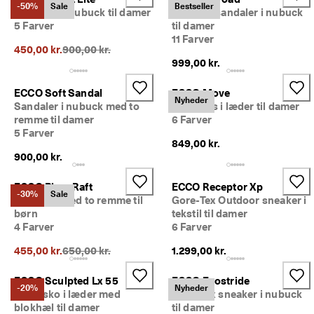
m
-50%
Sale
Bestseller
Sneakers i nubuck til damer
Outdoor sandaler i nubuck
e
5 Farver
til damer
dl
11 Farver
e
Oprindelig pris {{price}}:
450,00 kr.
900,00 kr.
m
999,00 kr.
a
f 
ECCO Soft Sandal
ECCO Move
E
Nyheder
Sandaler i nubuck med to
Sneakers i læder til damer
C
remme til damer
6 Farver
C
O 
5 Farver
849,00 kr.
C
900,00 kr.
l
u
b 
ECCO Biom Raft
ECCO Receptor Xp
-30%
Sale
o
Sandaler med to remme til
Gore-Tex Outdoor sneaker i
g 
børn
tekstil til damer
f
4 Farver
6 Farver
å 
b
Oprindelig pris {{price}}:
455,00 kr.
650,00 kr.
1.299,00 kr.
e
l
ECCO Sculpted Lx 55
ECCO Exostride
ø
-20%
Nyheder
Damesko i læder med
Gore-Tex sneaker i nubuck
n
blokhæl til damer
til damer
n