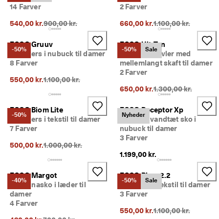
e
14 Farver
2 Farver
Udsalg
r
Oprindelig pris {{price}}:
Oprindelig pris {{pri
i
540,00 kr.
900,00 kr.
660,00 kr.
1.100,00 kr.
n
Udforsk ECCO
g
ECCO Gruuv
ECCO Ult-Trn
-50%
-50%
Sale
Sneakers i nubuck til damer
Outdoor støvler med
U
ECCO.kollektive
8 Farver
mellemlangt skaft til damer
d
2 Farver
s
Oprindelig pris {{price}}:
550,00 kr.
1.100,00 kr.
a
Oprindelig pris {{pri
650,00 kr.
1.300,00 kr.
l
Min konto
g
Butikker
e
ECCO Biom Lite
ECCO Receptor Xp
-50%
Nyheder
t 
Sneakers i tekstil til damer
Outdoor vandtæt sko i
e
7 Farver
nubuck til damer
r 
3 Farver
Bliv ECCO medlem, og få produktbelønninger, adgang til særlige
Oprindelig pris {{price}}:
I 
500,00 kr.
1.000,00 kr.
lanceringer, begivenheder og mere.
g
1.199,00 kr.
a
Opret konto
Log ind
n
ECCO Margot
ECCO Biom 2.2
g
-40%
-50%
Sale
Ballerinasko i læder til
Sneakers i tekstil til damer
. 
damer
3 Farver
F
4 Farver
å 
Oprindelig pris {{pri
550,00 kr.
1.100,00 kr.
o