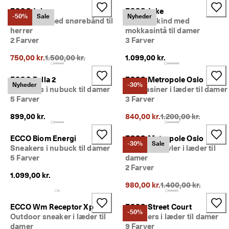
ECCO Joke
ECCO Joke
-50%
Sale
Nyheder
Lædersko med snørebånd til
Sko i ruskind med
herrer
mokkasintå til damer
2 Farver
3 Farver
Oprindelig pris {{price}}:
750,00 kr.
1.500,00 kr.
1.099,00 kr.
ECCO Bella 2
ECCO Metropole Oslo
Nyheder
-30%
Sneakers i nubuck til damer
Mokkasiner i læder til damer
5 Farver
3 Farver
Oprindelig pris {{pri
899,00 kr.
840,00 kr.
1.200,00 kr.
ECCO Biom Energi
ECCO Metropole Oslo
-30%
Sale
Sneakers i nubuck til damer
Chelsea støvler i læder til
5 Farver
damer
2 Farver
1.099,00 kr.
Oprindelig pris {{pri
980,00 kr.
1.400,00 kr.
ECCO Wm Receptor Xp
ECCO Street Court
-50%
Outdoor sneaker i læder til
Sneakers i læder til damer
damer
9 Farver