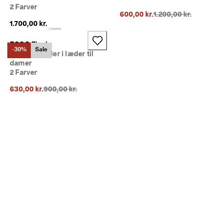
2 Farver
Oprindelig pris {{pri
600,00 kr.
1.200,00 kr.
1.700,00 kr.
ECCO Flash
-30%
Sale
Flade sandaler i læder til
damer
2 Farver
Oprindelig pris {{price}}:
630,00 kr.
900,00 kr.