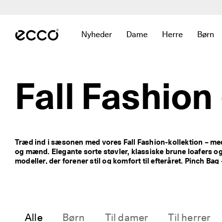
H
u
Gå videre til hovedsidens indhold
r
t
Nyheder
Dame
Herre
Børn
i
Åbn undermenuen for at se links relater
Åbn undermenuen for at se
Åbn undermenuen 
Åbn u
g 
l
e
v
Fall Fashion 
e
r
i
n
g 
o
Træd ind i sæsonen med vores Fall Fashion-kollektion – med s
g 
og mænd. Elegante sorte støvler, klassiske brune loafers og
n
modeller, der forener stil og komfort til efteråret. Pinch Bag 
e
fuldender dit look. Shop sæsonens støvler, loafers og meget me
m 
efterårslook.
r
e
t
u
Alle
Børn
Til damer
Til herrer
r