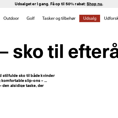
Bliv medlem
Udsalget er I gang. Få op til 50% rabat:
Shop nu
.
Outdoor
Golf
Tasker og tilbehør
Udsalg
Udfors
et til Nyheder
 links relateret til Dame
for at se links relateret til Herre
ndermenuen for at se links relateret til Børn
Åbn undermenuen for at se links relateret til Outdoor
Åbn undermenuen for at se links relateret til Gol
Åbn undermenuen for at se links relatere
Åbn undermenuen f
Åbn u
– sko til efter
tilfulde sko til både kvinder 
 komfortable slip-ons – 
– den alsidige taske, der 
re – til et stilfuldt 