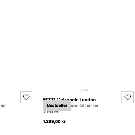
ECCO Metropole London
mer
Derbysko i læder til herrer
Bestseller
3 Farver
1.299,00 kr.