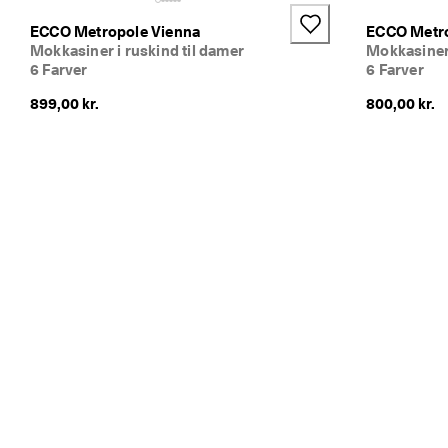
e
ECCO Metropole Vienna
ECCO Metro
l
Mokkasiner i ruskind til damer
Mokkasiner 
ø
6 Farver
6 Farver
n
n
899,00 kr.
800,00 kr.
i
n
g
e
r 
& 
r
a
b
a
t
t
e
r