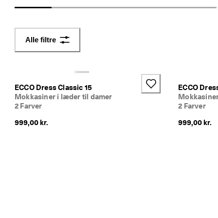
n
e
r
i
Alle filtre
n
g
U
d
ECCO Dress Classic 15
ECCO Dress
s
Mokkasiner i læder til damer
Mokkasiner 
a
2 Farver
2 Farver
l
g
999,00 kr.
999,00 kr.
e
t 
e
r 
I 
g
a
n
g
. 