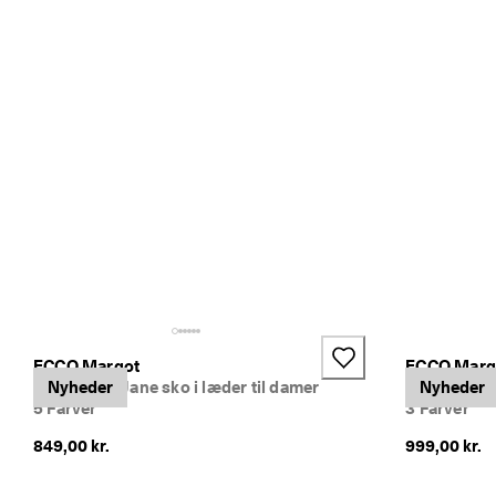
ECCO Margot
ECCO Marg
Flade Mary Jane sko i læder til damer
Nyheder
Mokkasiner 
Nyheder
5 Farver
3 Farver
849,00 kr.
999,00 kr.