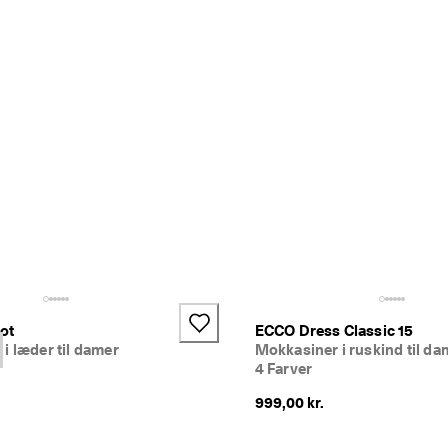
ot
ECCO Dress Classic 15
i læder til damer
Mokkasiner i ruskind til da
4 Farver
999,00 kr.