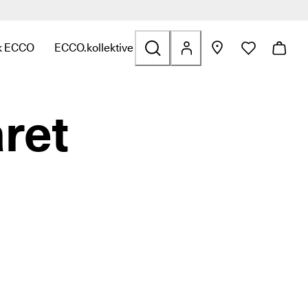
k ECCO
ECCO.kollektive
f
t til Tasker og tilbehør
or at se links relateret til Udsalg
ndermenuen for at se links relateret til Udforsk ECCO
Åbn undermenuen for at se links relateret til ECCO.
året