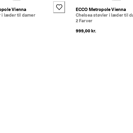
pole Vienna
ECCO Metropole Vienna
i læder til damer
Chelsea støvler i læder til 
2 Farver
999,00 kr.