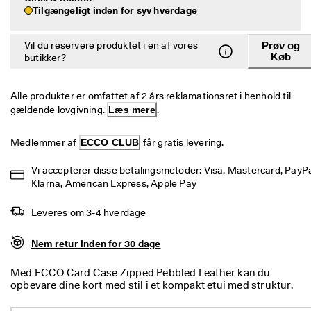
e
Tilgængeligt inden for syv hverdage
Udsalg
r
i
n
Vil du reservere produktet i en af vores
Prøv og
Udforsk ECCO
Køb
g
butikker?
U
ECCO.kollektive
d
Alle produkter er omfattet af 2 års reklamationsret i henhold til 
s
gældende lovgivning. 
Læs mere
.
a
l
Min konto
Medlemmer af 
ECCO CLUB
 får gratis levering.
g
Butikker
e
t 
Vi accepterer disse betalingsmetoder: Visa, Mastercard, PayPal
e
Klarna, American Express, Apple Pay
r 
Bliv ECCO medlem, og få produktbelønninger, adgang til særlige
I 
lanceringer, begivenheder og mere.
Leveres om 3-4 hverdage
g
a
Opret konto
Log ind
n
Nem retur inden for 30 dage
g
. 
Med ECCO Card Case Zipped Pebbled Leather kan du
F
opbevare dine kort med stil i et kompakt etui med struktur.
å 
Der er nok plads til dine vigtigste hverdagsting, f.eks. ID,
o
kørekort og lignende bag lynlåslukningen. Læg dette