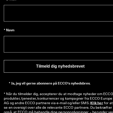
i
n
g
e
r 
& 
r
* Navn
a
b
a
t
t
e
r
Tilmeld dig nyhedsbrevet
*
Ja, jeg vil gerne abonnere på ECCO's nyhedsbrev.
* Når du tilmelder dig, accepterer du at modtage nyheder om ECCO'
produkter, tjenester, konkurrencer og kampagner fra ECCO Europe 
AG og andre ECCO partnere via e-mail og/eller SMS. 
Klik her
 for at 
se en oversigt over alle de relevante ECCO partnere. Du bekræfter 
også, at ECCO må behandle dine personoplysninger – herunder ved