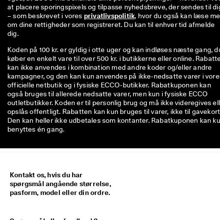
at placere sporingspixels og tilpasse nyhedsbreve, der sendes til dig
– som beskrevet i vores 
privatlivspolitik
, hvor du også kan læse me
om dine rettigheder som registreret. Du kan til enhver tid afmelde 
dig.
Koden på 100 kr. er gyldig i otte uger og kan indløses næste gang, d
køber en enkelt vare til over 500 kr. i butikkerne eller online. Rabatt
kan ikke anvendes i kombination med andre koder og/eller andre
kampagner, og den kan kun anvendes på ikke-nedsatte varer i vore
officielle netbutik og i fysiske ECCO-butikker. Rabatkuponen kan
også bruges til allerede nedsatte varer, men kun i fysiske ECCO
outletbutikker. Koden er til personlig brug og må ikke videregives el
opslås offentligt. Rabatten kan kun bruges til varer, ikke til gavekort
Den kan heller ikke udbetales som kontanter. Rabatkuponen kan k
benyttes én gang.
Kontakt os, hvis du har
spørgsmål angående størrelse,
pasform, model eller din ordre.