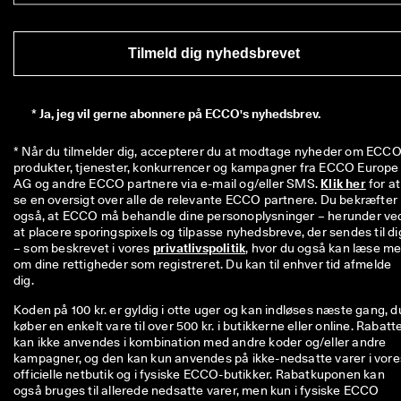
Tilmeld dig nyhedsbrevet
*
Ja, jeg vil gerne abonnere på ECCO's nyhedsbrev.
* Når du tilmelder dig, accepterer du at modtage nyheder om ECCO'
produkter, tjenester, konkurrencer og kampagner fra ECCO Europe 
AG og andre ECCO partnere via e-mail og/eller SMS. 
Klik her
 for at 
se en oversigt over alle de relevante ECCO partnere. Du bekræfter 
også, at ECCO må behandle dine personoplysninger – herunder ved
at placere sporingspixels og tilpasse nyhedsbreve, der sendes til dig
– som beskrevet i vores 
privatlivspolitik
, hvor du også kan læse me
om dine rettigheder som registreret. Du kan til enhver tid afmelde 
dig.
Koden på 100 kr. er gyldig i otte uger og kan indløses næste gang, d
køber en enkelt vare til over 500 kr. i butikkerne eller online. Rabatt
kan ikke anvendes i kombination med andre koder og/eller andre
kampagner, og den kan kun anvendes på ikke-nedsatte varer i vore
officielle netbutik og i fysiske ECCO-butikker. Rabatkuponen kan
også bruges til allerede nedsatte varer, men kun i fysiske ECCO