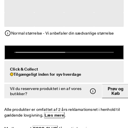
e
Udsalg
r
i
n
Udforsk ECCO
g
U
Normal størrelse - Vi anbefaler din sædvanlige størrelse
ECCO.kollektive
d
s
a
l
Min konto
g
Butikker
e
t 
Click & Collect
e
Tilgængeligt inden for syv hverdage
r 
Bliv ECCO medlem, og få produktbelønninger, adgang til særlige
I 
lanceringer, begivenheder og mere.
Vil du reservere produktet i en af vores
Prøv og
g
Køb
butikker?
a
Opret konto
Log ind
n
g
Alle produkter er omfattet af 2 års reklamationsret i henhold til 
. 
gældende lovgivning. 
Læs mere
.
F
å 
o