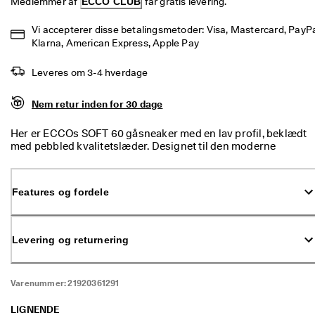
Medlemmer af 
ECCO CLUB
 får gratis levering.
p 
t
Vi accepterer disse betalingsmetoder: Visa, Mastercard, PayPal
i
Klarna, American Express, Apple Pay
l 
5
0
Leveres om 3-4 hverdage
% 
r
Nem retur inden for 30 dage
a
b
Her er ECCOs SOFT 60 gåsneaker med en lav profil, beklædt
a
med pebbled kvalitetslæder. Designet til den moderne
t
kvinde, der er klar til alt, hvad dagen måtte bringe, både på
: 
arbejdet og i weekenden. Oplev komfort som aldrig før med
S
en følelse af at gå oven på en blød pude.
h
Features og fordele
o
p 
n
u
Levering og returnering
.
🤝 
B
Varenummer:
21920361291
li
v
LIGNENDE