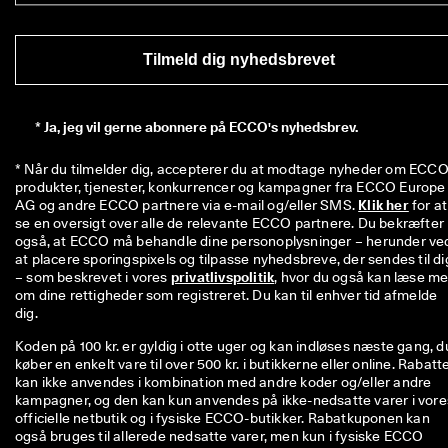
Tilmeld dig nyhedsbrevet
*
Ja, jeg vil gerne abonnere på ECCO's nyhedsbrev.
* Når du tilmelder dig, accepterer du at modtage nyheder om ECCO'
produkter, tjenester, konkurrencer og kampagner fra ECCO Europe 
AG og andre ECCO partnere via e-mail og/eller SMS. 
Klik her
 for at 
se en oversigt over alle de relevante ECCO partnere. Du bekræfter 
også, at ECCO må behandle dine personoplysninger – herunder ved
at placere sporingspixels og tilpasse nyhedsbreve, der sendes til dig
– som beskrevet i vores 
privatlivspolitik
, hvor du også kan læse me
om dine rettigheder som registreret. Du kan til enhver tid afmelde 
dig.
Koden på 100 kr. er gyldig i otte uger og kan indløses næste gang, d
køber en enkelt vare til over 500 kr. i butikkerne eller online. Rabatt
kan ikke anvendes i kombination med andre koder og/eller andre
kampagner, og den kan kun anvendes på ikke-nedsatte varer i vore
officielle netbutik og i fysiske ECCO-butikker. Rabatkuponen kan
også bruges til allerede nedsatte varer, men kun i fysiske ECCO