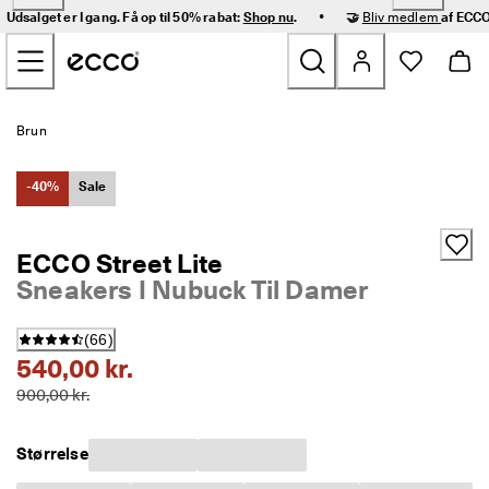
H
•
Udsalget er I gang. Få op til 50% rabat:
Shop nu
.
🤝
Bliv medlem
af ECCO
u
Gå videre til hovedsidens indhold
r
t
i
g 
Nyheder
l
Brun
e
v
Dame
e
-40%
Sale
r
i
Herre
n
ECCO Street Lite
g 
Sneakers I Nubuck Til Damer
o
Børn
g 
n
(
66
)
e
Outdoor
540,00 kr.
m 
r
900,00 kr.
Golf
e
t
u
Tasker og tilbehør
Størrelse
r
n