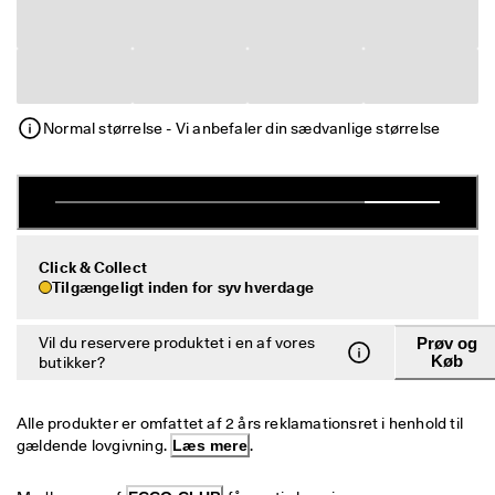
e
Udsalg
r
i
n
Udforsk ECCO
g
U
Normal størrelse - Vi anbefaler din sædvanlige størrelse
ECCO.kollektive
d
s
a
l
Min konto
g
Butikker
e
t 
Click & Collect
e
Tilgængeligt inden for syv hverdage
r 
Bliv ECCO medlem, og få produktbelønninger, adgang til særlige
I 
lanceringer, begivenheder og mere.
Vil du reservere produktet i en af vores
Prøv og
g
Køb
butikker?
a
Opret konto
Log ind
n
g
Alle produkter er omfattet af 2 års reklamationsret i henhold til 
. 
gældende lovgivning. 
Læs mere
.
F
å 
o