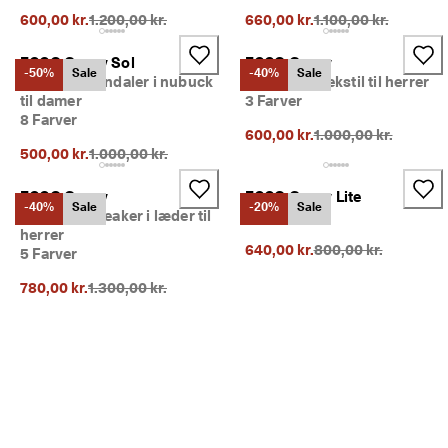
Oprindelig pris {{price}}:
Oprindelig pris {{pri
600,00 kr.
1.200,00 kr.
660,00 kr.
1.100,00 kr.
ECCO Gruuv Sol
ECCO Gruuv
-50%
Sale
-40%
Sale
Højhælet sandaler i nubuck
Sneakers i tekstil til herrer
til damer
3 Farver
8 Farver
Oprindelig pris {{pri
600,00 kr.
1.000,00 kr.
Oprindelig pris {{price}}:
500,00 kr.
1.000,00 kr.
ECCO Gruuv
ECCO Gruuv Lite
-40%
Sale
-20%
Sale
Gore-Tex sneaker i læder til
1 Farve
herrer
Oprindelig pris {{pri
640,00 kr.
800,00 kr.
5 Farver
Oprindelig pris {{price}}:
780,00 kr.
1.300,00 kr.