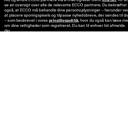
se en oversigt over alle de relevante ECCO partnere. Du bekræfter 
også, at ECCO må behandle dine personoplysninger – herunder ved
at placere sporingspixels og tilpasse nyhedsbreve, der sendes til dig
– som beskrevet i vores 
privatlivspolitik
, hvor du også kan læse me
om dine rettigheder som registreret. Du kan til enhver tid afmelde 
dig.
Koden på 100 kr. er gyldig i otte uger og kan indløses næste gang, d
køber en enkelt vare til over 500 kr. i butikkerne eller online. Rabatt
kan ikke anvendes i kombination med andre koder og/eller andre
kampagner, og den kan kun anvendes på ikke-nedsatte varer i vore
officielle netbutik og i fysiske ECCO-butikker. Rabatkuponen kan
også bruges til allerede nedsatte varer, men kun i fysiske ECCO
outletbutikker. Koden er til personlig brug og må ikke videregives el
opslås offentligt. Rabatten kan kun bruges til varer, ikke til gavekort
Den kan heller ikke udbetales som kontanter. Rabatkuponen kan k
benyttes én gang.
Kontakt os, hvis du har
spørgsmål angående størrelse,
pasform, model eller din ordre.