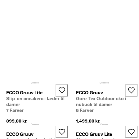
i
n
g
e
r 
& 
r
a
b
a
t
t
e
r
ECCO Gruuv Lite
ECCO Gruuv
Slip-on sneakers i læder til
Gore-Tex Outdoor sko i
damer
nubuck til damer
7 Farver
5 Farver
899,00 kr.
1.499,00 kr.
ECCO Gruuv
ECCO Gruuv Lite