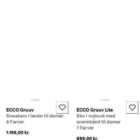
p 
t
i
l 
5
0
% 
r
a
b
a
t
: 
S
h
o
p 
n
u
ECCO Gruuv
ECCO Gruuv Lite
.
Sneakers i læder til damer
Sko i nubuck med
🤝 
8 Farver
snørebånd til damer
B
7 Farver
li
1.199,00 kr.
v
899,00 kr.