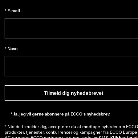
* E-mail
* Navn
Tilmeld dig nyhedsbrevet
*
Ja, jeg vil gerne abonnere på ECCO's nyhedsbrev.
* Når du tilmelder dig, accepterer du at modtage nyheder om ECCO'
produkter, tjenester, konkurrencer og kampagner fra ECCO Europe 
AG og andre ECCO partnere via e-mail og/eller SMS. 
Klik her
 for at 