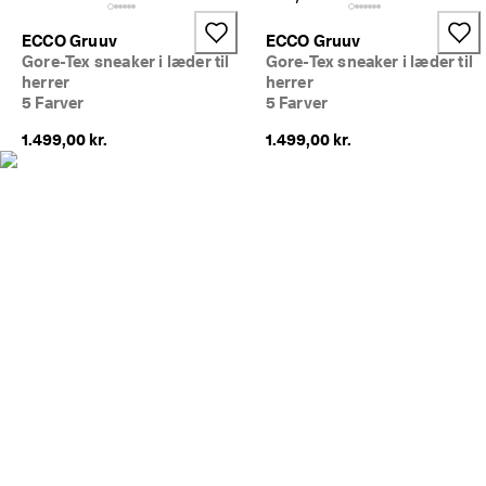
m
e
ECCO Gruuv
ECCO Gruuv
dl
Gore-Tex sneaker i læder til
Gore-Tex sneaker i læder til
e
herrer
herrer
m
5 Farver
5 Farver
a
f 
1.499,00 kr.
1.499,00 kr.
E
C
C
O 
C
l
u
b 
o
g 
f
å 
b
e
l
ø
n
n