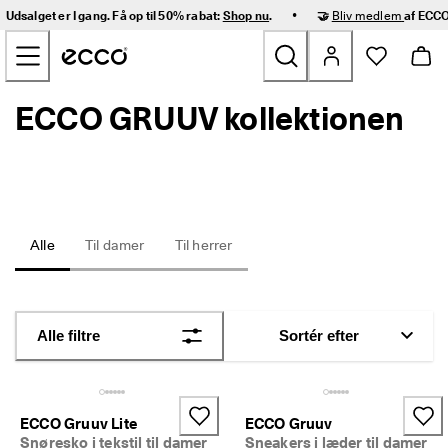
H
•
Udsalget er I gang. Få op til 50% rabat:
Shop nu
.
🤝
Bliv medlem
af ECCO
u
Gå videre til hovedsidens indhold
r
t
i
g 
ECCO GRUUV kollektionen
Nyheder
l
e
v
Dame
e
r
i
Herre
n
g 
Alle
Til damer
Til herrer
o
Børn
g 
n
e
Outdoor
m 
Alle filtre
Sortér efter
r
Golf
e
t
u
Tasker og tilbehør
r
ECCO Gruuv Lite
ECCO Gruuv
n
Snøresko i tekstil til damer
Sneakers i læder til damer