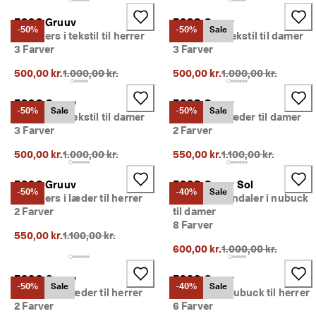
ECCO Gruuv
ECCO Gruuv
-50%
-50%
Sale
Sneakers i tekstil til herrer
Sneakers i tekstil til damer
3 Farver
3 Farver
Oprindelig pris {{price}}:
Oprindelig pris {{pri
500,00 kr.
1.000,00 kr.
500,00 kr.
1.000,00 kr.
ECCO Gruuv
ECCO Gruuv
-50%
Sale
-50%
Sale
Sneakers i tekstil til damer
Sneakers i læder til damer
3 Farver
2 Farver
Oprindelig pris {{price}}:
Oprindelig pris {{pri
500,00 kr.
1.000,00 kr.
550,00 kr.
1.100,00 kr.
ECCO Gruuv
ECCO Gruuv Sol
-50%
-40%
Sale
Sneakers i læder til herrer
Højhælet sandaler i nubuck
2 Farver
til damer
8 Farver
Oprindelig pris {{price}}:
550,00 kr.
1.100,00 kr.
Oprindelig pris {{pri
600,00 kr.
1.000,00 kr.
ECCO Gruuv
ECCO Gruuv
-50%
Sale
-40%
Sale
Sneakers i læder til herrer
Sneakers i nubuck til herrer
2 Farver
6 Farver