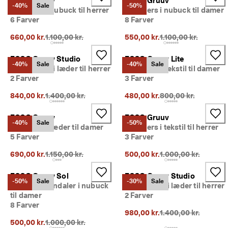
ECCO Gruuv
ECCO Gruuv
-40%
Sale
-50%
Sneakers i nubuck til herrer
Sneakers i nubuck til damer
6 Farver
8 Farver
Oprindelig pris {{price}}:
Oprindelig pris {{pri
660,00 kr.
1.100,00 kr.
550,00 kr.
1.100,00 kr.
ECCO Gruuv Studio
ECCO Gruuv Lite
-40%
Sale
-40%
Sale
Slip-on sko i læder til herrer
Snøresko i tekstil til damer
2 Farver
3 Farver
Oprindelig pris {{price}}:
Oprindelig pris {{pri
840,00 kr.
1.400,00 kr.
480,00 kr.
800,00 kr.
ECCO Gruuv
ECCO Gruuv
-40%
Sale
-50%
Sneakers i læder til damer
Sneakers i tekstil til herrer
5 Farver
3 Farver
Oprindelig pris {{price}}:
Oprindelig pris {{pri
690,00 kr.
1.150,00 kr.
500,00 kr.
1.000,00 kr.
ECCO Gruuv Sol
ECCO Gruuv Studio
-50%
Sale
-30%
Sale
Højhælet sandaler i nubuck
Slip-on sko i læder til herrer
til damer
2 Farver
8 Farver
Oprindelig pris {{pri
980,00 kr.
1.400,00 kr.
Oprindelig pris {{price}}:
500,00 kr.
1.000,00 kr.