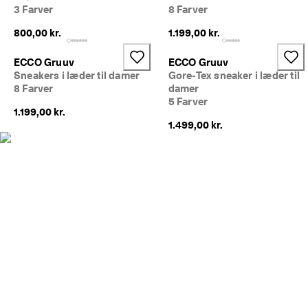
e
3 Farver
8 Farver
Udsalg
r
i
800,00 kr.
1.199,00 kr.
n
Udforsk ECCO
g
ECCO Gruuv
ECCO Gruuv
Sneakers i læder til damer
Gore-Tex sneaker i læder til
U
ECCO.kollektive
8 Farver
damer
d
5 Farver
s
1.199,00 kr.
a
1.499,00 kr.
l
Min konto
g
Butikker
e
t 
e
r 
Bliv ECCO medlem, og få produktbelønninger, adgang til særlige
I 
lanceringer, begivenheder og mere.
g
a
Opret konto
Log ind
n
g
. 
F
å 
o