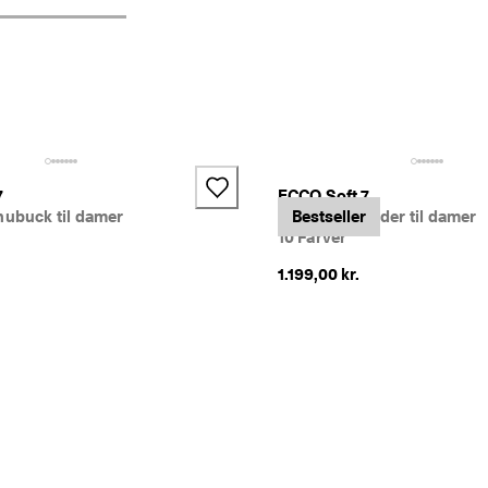
+4
7
ECCO Soft 7
nubuck til damer
Sneakers i læder til damer
Bestseller
10 Farver
1.199,00 kr.