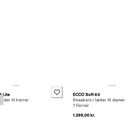
 Lite
ECCO Soft 60
æder til herrer
Sneakers i læder til damer
7 Farver
1.299,00 kr.