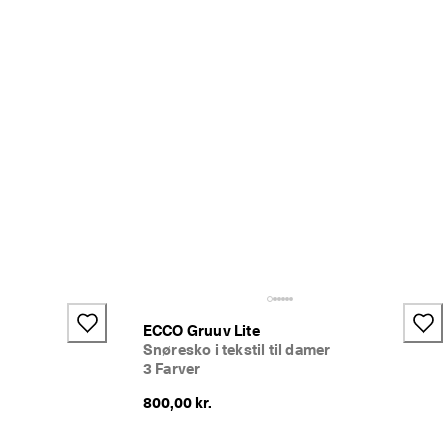
+1
ECCO Gruuv Lite
Snøresko i tekstil til damer
3 Farver
800,00 kr.