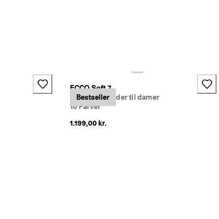
+4
ECCO Soft 7
Sneakers i læder til damer
Bestseller
10 Farver
1.199,00 kr.