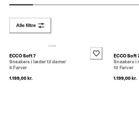
n
e
r
i
Alle filtre
n
g
U
d
ECCO Soft 7
ECCO Soft 
s
Sneakers i læder til damer
Sneakers i 
a
6 Farver
10 Farver
l
g
1.199,00 kr.
1.199,00 kr.
e
t 
e
r 
I 
g
a
n
g
. 