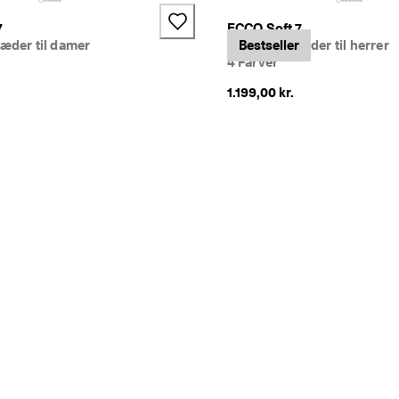
7
ECCO Soft 7
læder til damer
Sneakers i læder til herrer
Bestseller
4 Farver
1.199,00 kr.