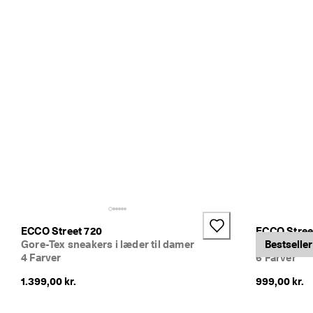
ECCO Street 720
ECCO Street
Gore-Tex sneakers i læder til damer
Sneakers i l
Bestseller
4 Farver
6 Farver
1.399,00 kr.
999,00 kr.