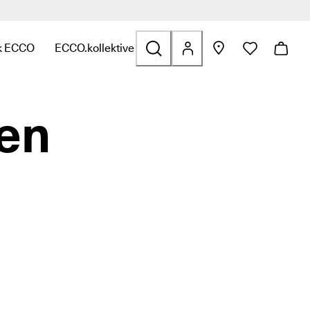
k ECCO
ECCO.kollektive
f
t til Tasker og tilbehør
or at se links relateret til Udsalg
ndermenuen for at se links relateret til Udforsk ECCO
Åbn undermenuen for at se links relateret til ECCO.
nen