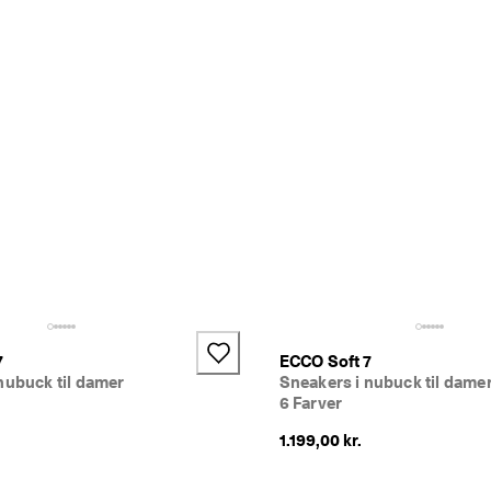
+4
7
ECCO Soft 7
nubuck til damer
Sneakers i nubuck til dame
6 Farver
1.199,00 kr.