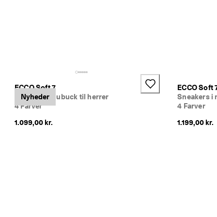
ECCO Soft 7
ECCO Soft 
Sneakers i nubuck til herrer
Nyheder
Sneakers i 
4 Farver
4 Farver
1.099,00 kr.
1.199,00 kr.