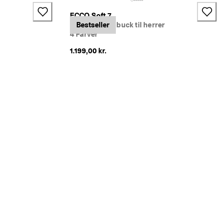
ECCO Soft 7
Sneakers i nubuck til herrer
Bestseller
4 Farver
1.199,00 kr.