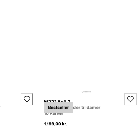
ECCO Soft 7
r
Sneakers i læder til damer
Bestseller
10 Farver
1.199,00 kr.