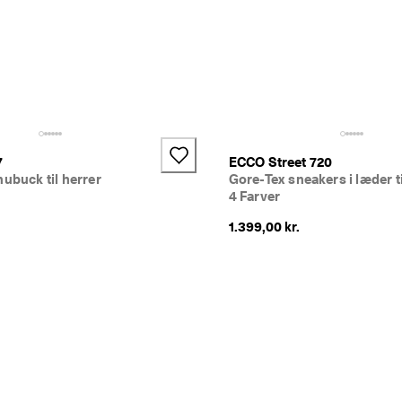
7
ECCO Street 720
nubuck til herrer
Gore-Tex sneakers i læder t
4 Farver
1.399,00 kr.