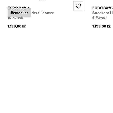
e
+4
ECCO Soft 7
ECCO Soft 
l
Sneakers i læder til damer
Bestseller
Sneakers i 
ø
10 Farver
6 Farver
n
n
1.199,00 kr.
1.199,00 kr.
i
n
g
e
r 
& 
r
a
b
a
t
t
e
r