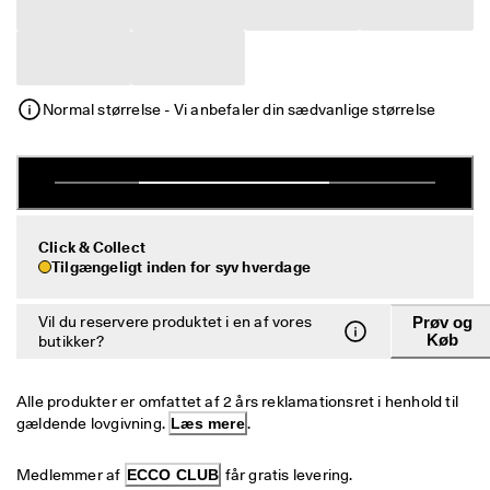
e
Udsalg
r
i
n
Udforsk ECCO
g
Normal størrelse - Vi anbefaler din sædvanlige størrelse
U
ECCO.kollektive
d
s
a
l
Min konto
g
Butikker
e
Click & Collect
t 
Tilgængeligt inden for syv hverdage
e
r 
Bliv ECCO medlem, og få produktbelønninger, adgang til særlige
Vil du reservere produktet i en af vores
Prøv og
I 
lanceringer, begivenheder og mere.
Køb
butikker?
g
a
Opret konto
Log ind
n
Alle produkter er omfattet af 2 års reklamationsret i henhold til 
g
. 
gældende lovgivning. 
Læs mere
.
F
å 
Medlemmer af 
ECCO CLUB
 får gratis levering.
o