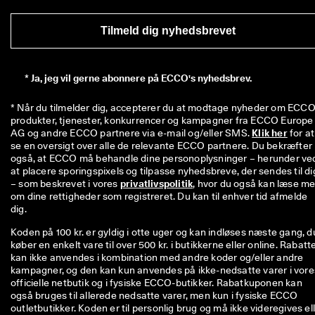
Tilmeld dig nyhedsbrevet
*
Ja, jeg vil gerne abonnere på ECCO's nyhedsbrev.
* Når du tilmelder dig, accepterer du at modtage nyheder om ECCO'
produkter, tjenester, konkurrencer og kampagner fra ECCO Europe 
AG og andre ECCO partnere via e-mail og/eller SMS. 
Klik her
 for at 
se en oversigt over alle de relevante ECCO partnere. Du bekræfter 
også, at ECCO må behandle dine personoplysninger – herunder ved
at placere sporingspixels og tilpasse nyhedsbreve, der sendes til dig
– som beskrevet i vores 
privatlivspolitik
, hvor du også kan læse me
om dine rettigheder som registreret. Du kan til enhver tid afmelde 
dig.
Koden på 100 kr. er gyldig i otte uger og kan indløses næste gang, d
køber en enkelt vare til over 500 kr. i butikkerne eller online. Rabatt
kan ikke anvendes i kombination med andre koder og/eller andre
kampagner, og den kan kun anvendes på ikke-nedsatte varer i vore
officielle netbutik og i fysiske ECCO-butikker. Rabatkuponen kan
også bruges til allerede nedsatte varer, men kun i fysiske ECCO
outletbutikker. Koden er til personlig brug og må ikke videregives el