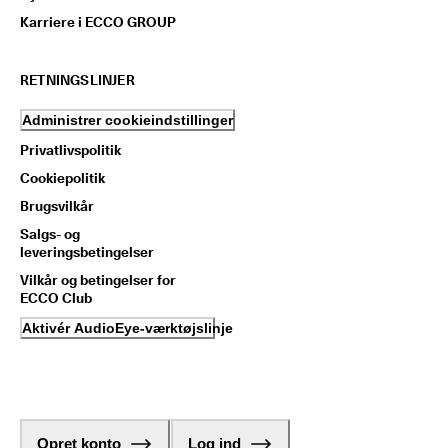
Karriere i ECCO GROUP
RETNINGSLINJER
Administrer cookieindstillinger
Privatlivspolitik
Cookiepolitik
Brugsvilkår
Salgs- og
leveringsbetingelser
Vilkår og betingelser for
ECCO Club
Aktivér AudioEye-værktøjslinje
Opret konto
Log ind