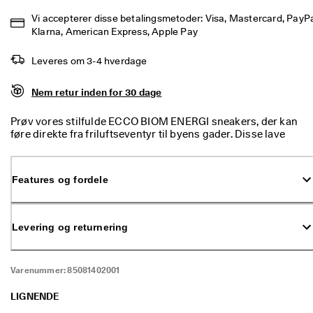
p 
Vi accepterer disse betalingsmetoder: Visa, Mastercard, PayPal
t
Klarna, American Express, Apple Pay
i
l 
5
Leveres om 3-4 hverdage
0
% 
Nem retur inden for 30 dage
r
a
b
Prøv vores stilfulde ECCO BIOM ENERGI sneakers, der kan
a
føre direkte fra friluftseventyr til byens gader. Disse lave
t
sneakers er alsidige og effektive, og de kombinerer elegant
: 
bystil med friluftsinspireret funktionalitet. Skoen er designet
S
med BIOM® NATURAL MOTION®, som opmuntrer til mere
Features og fordele
h
naturlige bevægelser på dine eventyr.
o
p 
n
Levering og returnering
u
.
🤝 
Varenummer:
85081402001
B
li
LIGNENDE
v