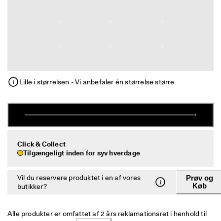
e
Udsalg
r
i
n
Udforsk ECCO
g
U
ECCO.kollektive
d
s
Lille i størrelsen - Vi anbefaler én størrelse større
a
l
Min konto
g
Butikker
e
t 
e
r 
Bliv ECCO medlem, og få produktbelønninger, adgang til særlige
Click & Collect
I 
lanceringer, begivenheder og mere.
Tilgængeligt inden for syv hverdage
g
a
Opret konto
Log ind
n
Vil du reservere produktet i en af vores
Prøv og
g
Køb
butikker?
. 
F
å 
Alle produkter er omfattet af 2 års reklamationsret i henhold til 
o