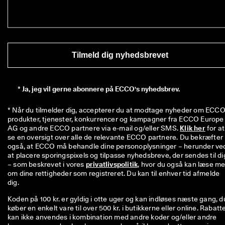
Tilmeld dig nyhedsbrevet
*
Ja, jeg vil gerne abonnere på ECCO's nyhedsbrev.
* Når du tilmelder dig, accepterer du at modtage nyheder om ECCO'
produkter, tjenester, konkurrencer og kampagner fra ECCO Europe 
AG og andre ECCO partnere via e-mail og/eller SMS. 
Klik her
 for at 
se en oversigt over alle de relevante ECCO partnere. Du bekræfter 
også, at ECCO må behandle dine personoplysninger – herunder ved
at placere sporingspixels og tilpasse nyhedsbreve, der sendes til dig
– som beskrevet i vores 
privatlivspolitik
, hvor du også kan læse me
om dine rettigheder som registreret. Du kan til enhver tid afmelde 
dig.
Koden på 100 kr. er gyldig i otte uger og kan indløses næste gang, d
køber en enkelt vare til over 500 kr. i butikkerne eller online. Rabatt
kan ikke anvendes i kombination med andre koder og/eller andre