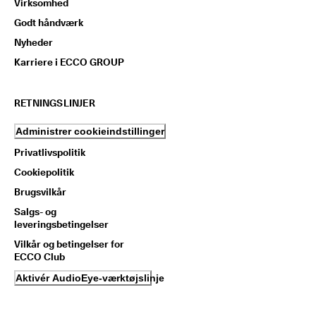
Virksomhed
Godt håndværk
Nyheder
Karriere i ECCO GROUP
RETNINGSLINJER
Administrer cookieindstillinger
Privatlivspolitik
Cookiepolitik
Brugsvilkår
Salgs- og
leveringsbetingelser
Vilkår og betingelser for
ECCO Club
Aktivér AudioEye-værktøjslinje