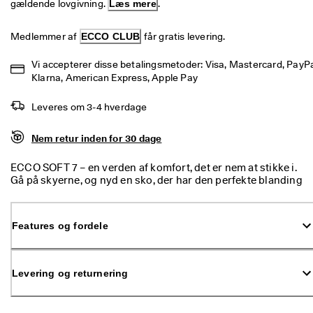
gældende lovgivning. 
Læs mere
.
p 
t
i
Medlemmer af 
ECCO CLUB
 får gratis levering.
l 
5
Vi accepterer disse betalingsmetoder: Visa, Mastercard, PayPal
0
Klarna, American Express, Apple Pay
% 
r
Leveres om 3-4 hverdage
a
b
a
Nem retur inden for 30 dage
t
: 
ECCO SOFT 7 – en verden af komfort, det er nem at stikke i.
S
Gå på skyerne, og nyd en sko, der har den perfekte blanding
h
af stil og komfort. Og så er den let at smutte i.
o
p 
n
Features og fordele
u
.
🤝 
Levering og returnering
B
li
v