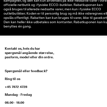
kampagner, og den kan kun anvendes på ikke-nedsatte varer i vore
officielle netbutik og i fysiske ECCO-butikker. Rabatkuponen kan
også bruges til allerede nedsatte varer, men kun i fysiske ECCO
outletbutikker. Koden er til personlig brug og må ikke videregives el
opslås offentligt. Rabatten kan kun bruges til varer, ikke til gavekort
Den kan heller ikke udbetales som kontanter. Rabatkuponen kan k
benyttes én gang.
Kontakt os, hvis du har
spørgsmål angående størrelse,
pasform, model eller din ordre.
Spørgsmål eller feedback?
Ring til os
+45 7872 4728
Mandag - Fredag
08.00 - 18.00