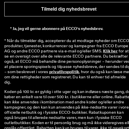
Tilmeld dig nyhedsbrevet
*
Ja, jeg vil gerne abonnere på ECCO's nyhedsbrev.
* Når du tilmelder dig, accepterer du at modtage nyheder om ECCO'
produkter, tjenester, konkurrencer og kampagner fra ECCO Europe 
AG og andre ECCO partnere via e-mail og/eller SMS. 
Klik her
 for at 
se en oversigt over alle de relevante ECCO partnere. Du bekræfter 
også, at ECCO må behandle dine personoplysninger – herunder ved
at placere sporingspixels og tilpasse nyhedsbreve, der sendes til dig
– som beskrevet i vores 
privatlivspolitik
, hvor du også kan læse me
om dine rettigheder som registreret. Du kan til enhver tid afmelde 
dig.
Koden på 100 kr. er gyldig i otte uger og kan indløses næste gang, d
køber en enkelt vare til over 500 kr. i butikkerne eller online. Rabatt
kan ikke anvendes i kombination med andre koder og/eller andre
kampagner, og den kan kun anvendes på ikke-nedsatte varer i vore
officielle netbutik og i fysiske ECCO-butikker. Rabatkuponen kan
også bruges til allerede nedsatte varer, men kun i fysiske ECCO
outletbutikker. Koden er til personlig brug og må ikke videregives el
opslås offentligt. Rabatten kan kun bruges til varer, ikke til gavekort