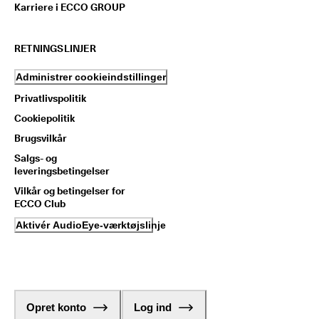
Karriere i ECCO GROUP
RETNINGSLINJER
Administrer cookieindstillinger
Privatlivspolitik
Cookiepolitik
Brugsvilkår
Salgs- og
leveringsbetingelser
Vilkår og betingelser for
ECCO Club
Aktivér AudioEye-værktøjslinje
Opret konto
Log ind