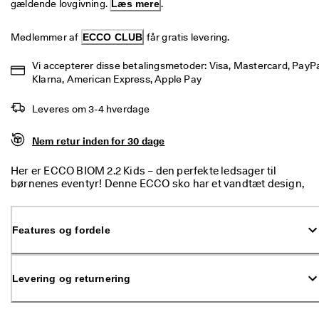
gældende lovgivning. 
Læs mere
.
p 
t
i
Medlemmer af 
ECCO CLUB
 får gratis levering.
l 
5
Vi accepterer disse betalingsmetoder: Visa, Mastercard, PayPal
0
Klarna, American Express, Apple Pay
% 
r
Leveres om 3-4 hverdage
a
b
a
Nem retur inden for 30 dage
t
: 
Her er ECCO BIOM 2.2 Kids – den perfekte ledsager til
S
børnenes eventyr! Denne ECCO sko har et vandtæt design,
h
så intet holder dem tilbage, når de skal ud og prøve kroppen
o
og naturen af. Og den praktiske lave ankel og enkelte rem
p 
gør den nem at tage af og på. Så klæd dem godt på til deres
n
Features og fordele
næste eventyr med et par sko, der føles helt rigtige.
u
.
🤝 
Levering og returnering
B
li
v