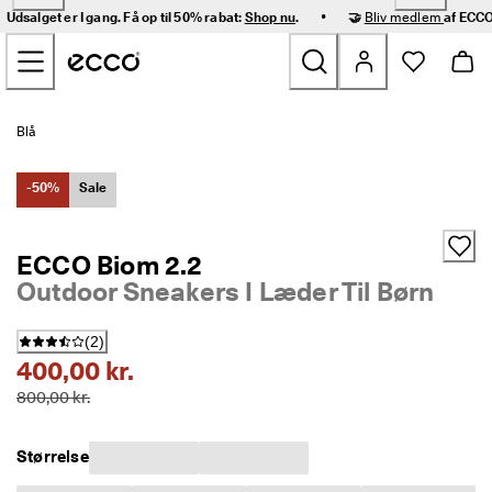
H
•
Udsalget er I gang. Få op til 50% rabat:
Shop nu
.
🤝
Bliv medlem
af ECCO
u
Gå videre til hovedsidens indhold
r
t
i
g 
Nyheder
l
Blå
e
v
Dame
e
-50%
Sale
r
i
Herre
n
ECCO Biom 2.2
g 
Outdoor Sneakers I Læder Til Børn
o
Børn
g 
n
(
2
)
e
Outdoor
400,00 kr.
m 
r
800,00 kr.
Golf
e
t
u
Tasker og tilbehør
Størrelse
r
n