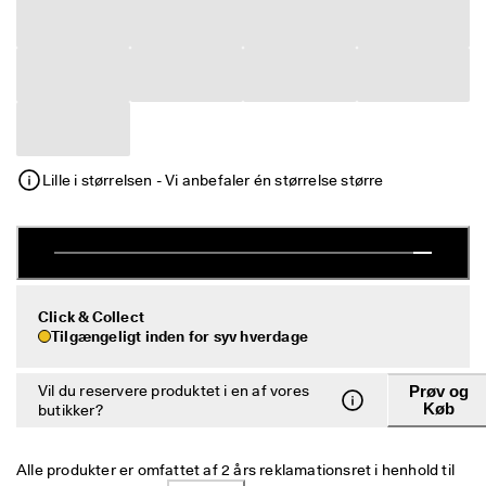
e
Udsalg
r
i
n
Udforsk ECCO
g
U
ECCO.kollektive
d
s
Lille i størrelsen - Vi anbefaler én størrelse større
a
l
Min konto
g
Butikker
e
t 
e
r 
Bliv ECCO medlem, og få produktbelønninger, adgang til særlige
Click & Collect
I 
lanceringer, begivenheder og mere.
Tilgængeligt inden for syv hverdage
g
a
Opret konto
Log ind
n
Vil du reservere produktet i en af vores
Prøv og
g
Køb
butikker?
. 
F
å 
Alle produkter er omfattet af 2 års reklamationsret i henhold til 
o