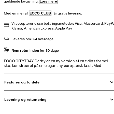
gældende lovgivning. 
Læs mere
.
p 
t
i
Medlemmer af 
ECCO CLUB
 får gratis levering.
l 
5
Vi accepterer disse betalingsmetoder: Visa, Mastercard, PayPal
0
Klarna, American Express, Apple Pay
% 
r
Leveres om 3-4 hverdage
a
b
a
Nem retur inden for 30 dage
t
: 
ECCO CITYTRAY Derby er en ny version af en tidløs formel
S
sko, konstrueret på en elegant ny europæisk læst. Med
h
traditionelle, diskrete snørehuller, høj håndværksmæssig
o
kvalitet og let polstring på kanten er den både komfortabel
p 
og sofistikeret. Perfekt til job og formelle lejligheder.
n
Features og fordele
u
.
🤝 
Levering og returnering
B
li
v