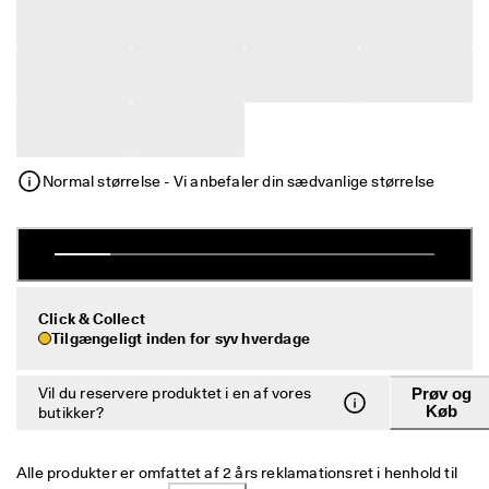
e
Udsalg
r
i
n
Udforsk ECCO
g
U
ECCO.kollektive
d
s
Normal størrelse - Vi anbefaler din sædvanlige størrelse
a
l
Min konto
g
Butikker
e
t 
e
r 
Bliv ECCO medlem, og få produktbelønninger, adgang til særlige
Click & Collect
I 
lanceringer, begivenheder og mere.
Tilgængeligt inden for syv hverdage
g
a
Opret konto
Log ind
n
Vil du reservere produktet i en af vores
Prøv og
g
Køb
butikker?
. 
F
å 
Alle produkter er omfattet af 2 års reklamationsret i henhold til 
o