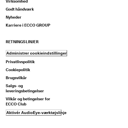
Virksomhed
Godt håndværk
Nyheder
Karriere i ECCO GROUP
RETNINGSLINJER
Administrer cookieindstillinger
Privatlivspolitik
Cookiepolitik
Brugsvilkår
Salgs- og
leveringsbetingelser
Vilkår og betingelser for
ECCO Club
Aktivér AudioEye-værktøjslinje