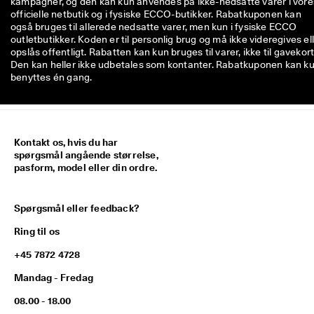
kampagner, og den kan kun anvendes på ikke-nedsatte varer i vore
officielle netbutik og i fysiske ECCO-butikker. Rabatkuponen kan
også bruges til allerede nedsatte varer, men kun i fysiske ECCO
outletbutikker. Koden er til personlig brug og må ikke videregives el
opslås offentligt. Rabatten kan kun bruges til varer, ikke til gavekort
Den kan heller ikke udbetales som kontanter. Rabatkuponen kan k
benyttes én gang.
Kontakt os, hvis du har
spørgsmål angående størrelse,
pasform, model eller din ordre.
Spørgsmål eller feedback?
Ring til os
+45 7872 4728
Mandag - Fredag
08.00 - 18.00