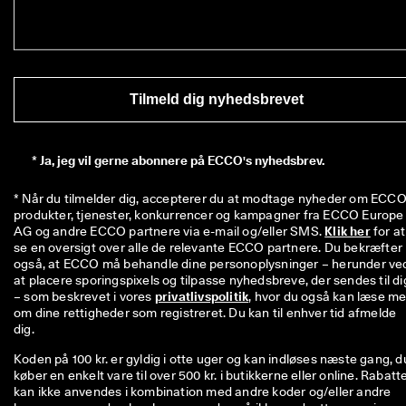
Tilmeld dig nyhedsbrevet
*
Ja, jeg vil gerne abonnere på ECCO's nyhedsbrev.
* Når du tilmelder dig, accepterer du at modtage nyheder om ECCO'
produkter, tjenester, konkurrencer og kampagner fra ECCO Europe 
AG og andre ECCO partnere via e-mail og/eller SMS. 
Klik her
 for at 
se en oversigt over alle de relevante ECCO partnere. Du bekræfter 
også, at ECCO må behandle dine personoplysninger – herunder ved
at placere sporingspixels og tilpasse nyhedsbreve, der sendes til dig
– som beskrevet i vores 
privatlivspolitik
, hvor du også kan læse me
om dine rettigheder som registreret. Du kan til enhver tid afmelde 
dig.
Koden på 100 kr. er gyldig i otte uger og kan indløses næste gang, d
køber en enkelt vare til over 500 kr. i butikkerne eller online. Rabatt
kan ikke anvendes i kombination med andre koder og/eller andre