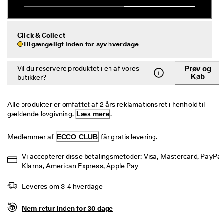
e
Udsalg
r
i
n
Udforsk ECCO
Click & Collect
g
Tilgængeligt inden for syv hverdage
U
ECCO.kollektive
d
Vil du reservere produktet i en af vores
Prøv og
s
Køb
butikker?
a
l
Min konto
g
Alle produkter er omfattet af 2 års reklamationsret i henhold til 
Butikker
e
gældende lovgivning. 
Læs mere
.
t 
e
r 
Medlemmer af 
ECCO CLUB
 får gratis levering.
Bliv ECCO medlem, og få produktbelønninger, adgang til særlige
I 
lanceringer, begivenheder og mere.
g
Vi accepterer disse betalingsmetoder: Visa, Mastercard, PayPal
a
Opret konto
Log ind
Klarna, American Express, Apple Pay
n
g
Leveres om 3-4 hverdage
. 
F
å 
Nem retur inden for 30 dage
o