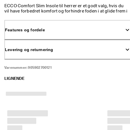
p 
ECCO Comfort Slim Insole til herrer er et godt valg, hvis du
t
vil have forbedret komfort og forhindre foden i at glide frem i
i
skoen. Denne tynde og lette indlægssål med blødt skum og
l 
fugtafledende vegetabilsk garvet læder kan også lægges
5
oven på skoens eksisterende tekstilindlægssål. Perforeret
0
Features og fordele
forfod forbedrer åndbarheden, ideelt på varme dage.
% 
r
a
Levering og returnering
b
a
t
: 
Varenummer:
905902700121
S
h
LIGNENDE
o
p 
n
u
.
🤝 
B
li
v