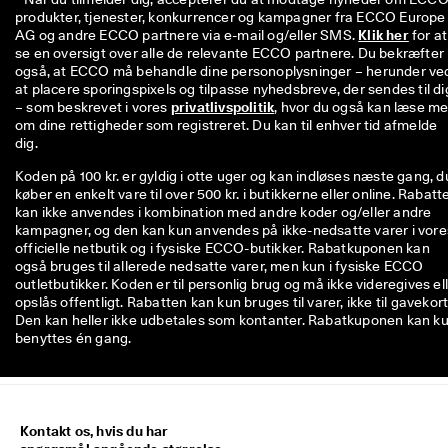
produkter, tjenester, konkurrencer og kampagner fra ECCO Europe 
AG og andre ECCO partnere via e-mail og/eller SMS. 
Klik her
 for at 
se en oversigt over alle de relevante ECCO partnere. Du bekræfter 
også, at ECCO må behandle dine personoplysninger – herunder ved
at placere sporingspixels og tilpasse nyhedsbreve, der sendes til dig
– som beskrevet i vores 
privatlivspolitik
, hvor du også kan læse me
om dine rettigheder som registreret. Du kan til enhver tid afmelde 
dig.
Koden på 100 kr. er gyldig i otte uger og kan indløses næste gang, d
køber en enkelt vare til over 500 kr. i butikkerne eller online. Rabatt
kan ikke anvendes i kombination med andre koder og/eller andre
kampagner, og den kan kun anvendes på ikke-nedsatte varer i vore
officielle netbutik og i fysiske ECCO-butikker. Rabatkuponen kan
også bruges til allerede nedsatte varer, men kun i fysiske ECCO
outletbutikker. Koden er til personlig brug og må ikke videregives el
opslås offentligt. Rabatten kan kun bruges til varer, ikke til gavekort
Den kan heller ikke udbetales som kontanter. Rabatkuponen kan k
benyttes én gang.
Kontakt os, hvis du har