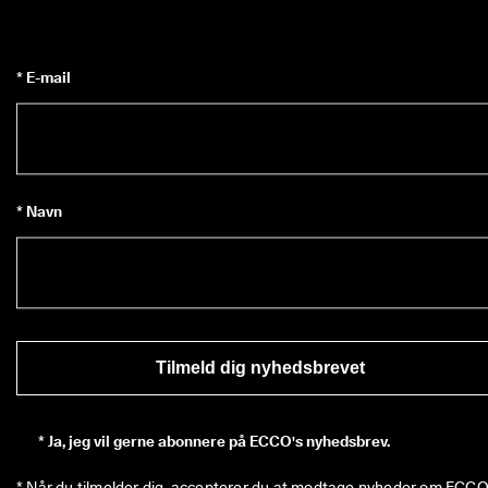
i
n
g
e
* E-mail
r 
& 
r
a
b
a
t
* Navn
t
e
r
Tilmeld dig nyhedsbrevet
*
Ja, jeg vil gerne abonnere på ECCO's nyhedsbrev.
* Når du tilmelder dig, accepterer du at modtage nyheder om ECCO'