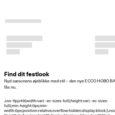
m
e
dl
e
m
a
f 
E
C
C
O 
C
l
u
b 
o
Find dit festlook
g 
Nyd sæsonens øjeblikke med stil – den nye ECCO HOBO B
f
å 
fås nu.
b
e
l
ø
n
n