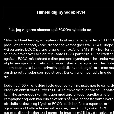
Tilmeld dig nyhedsbrevet
*
Ja, jeg vil gerne abonnere på ECCO's nyhedsbrev.
* Når du tilmelder dig, accepterer du at modtage nyheder om ECCO'
produkter, tjenester, konkurrencer og kampagner fra ECCO Europe 
AG og andre ECCO partnere via e-mail og/eller SMS. 
Klik her
 for at 
se en oversigt over alle de relevante ECCO partnere. Du bekræfter 
også, at ECCO må behandle dine personoplysninger – herunder ved
at placere sporingspixels og tilpasse nyhedsbreve, der sendes til dig
– som beskrevet i vores 
privatlivspolitik
, hvor du også kan læse me
om dine rettigheder som registreret. Du kan til enhver tid afmelde 
dig.
Koden på 100 kr. er gyldig i otte uger og kan indløses næste gang, d
køber en enkelt vare til over 500 kr. i butikkerne eller online. Rabatt
kan ikke anvendes i kombination med andre koder og/eller andre
kampagner, og den kan kun anvendes på ikke-nedsatte varer i vore
officielle netbutik og i fysiske ECCO-butikker. Rabatkuponen kan
også bruges til allerede nedsatte varer, men kun i fysiske ECCO
outletbutikker. Koden er til personlig brug og må ikke videregives el