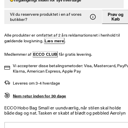
e
Udsalg
r
i
Vil du reservere produktet i en af vores
Prøv og
n
Køb
Udforsk ECCO
butikker?
g
U
ECCO.kollektive
Alle produkter er omfattet af 2 års reklamationsret i henhold til 
d
gældende lovgivning. 
Læs mere
.
s
a
l
Min konto
Medlemmer af 
ECCO CLUB
 får gratis levering.
g
Butikker
e
Vi accepterer disse betalingsmetoder: Visa, Mastercard, PayPal
t 
Klarna, American Express, Apple Pay
e
r 
Bliv ECCO medlem, og få produktbelønninger, adgang til særlige
Leveres om 3-4 hverdage
I 
lanceringer, begivenheder og mere.
g
a
Opret konto
Log ind
Nem retur inden for 30 dage
n
g
ECCO Hobo Bag Small er uundværlig, når stilen skal holde
. 
både dag og nat. Tasken er skabt af blødt og pebbled Aerolyn
F
ECCO signaturlæder, og den posede og kompakte form gør,
å 
at den har plads til alle dine vigtigste ting. Den er designet til
o