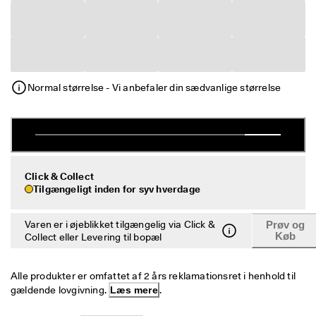
e
Udsalg
r
i
n
Udforsk ECCO
g
U
ECCO.kollektive
Normal størrelse - Vi anbefaler din sædvanlige størrelse
d
s
a
l
Min konto
g
Butikker
e
t 
Click & Collect
e
Tilgængeligt inden for syv hverdage
r 
Bliv ECCO medlem, og få produktbelønninger, adgang til særlige
I 
lanceringer, begivenheder og mere.
g
Varen er i øjeblikket tilgængelig via Click &
Prøv og
a
Opret konto
Log ind
Køb
Collect eller Levering til bopæl
n
g
. 
Alle produkter er omfattet af 2 års reklamationsret i henhold til 
F
gældende lovgivning. 
Læs mere
.
å 
o