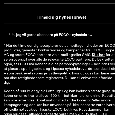
Tilmeld dig nyhedsbrevet
*
Ja, jeg vil gerne abonnere på ECCO's nyhedsbrev.
* Når du tilmelder dig, accepterer du at modtage nyheder om ECCO'
produkter, tjenester, konkurrencer og kampagner fra ECCO Europe 
AG og andre ECCO partnere via e-mail og/eller SMS. 
Klik her
 for at 
se en oversigt over alle de relevante ECCO partnere. Du bekræfter 
også, at ECCO må behandle dine personoplysninger – herunder ved
at placere sporingspixels og tilpasse nyhedsbreve, der sendes til dig
– som beskrevet i vores 
privatlivspolitik
, hvor du også kan læse me
om dine rettigheder som registreret. Du kan til enhver tid afmelde 
dig.
Koden på 100 kr. er gyldig i otte uger og kan indløses næste gang, d
køber en enkelt vare til over 500 kr. i butikkerne eller online. Rabatt
kan ikke anvendes i kombination med andre koder og/eller andre
kampagner, og den kan kun anvendes på ikke-nedsatte varer i vore
officielle netbutik og i fysiske ECCO-butikker. Rabatkuponen kan
også bruges til allerede nedsatte varer, men kun i fysiske ECCO