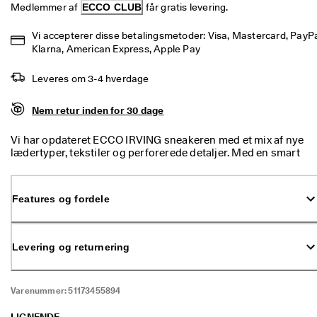
p 
Medlemmer af 
ECCO CLUB
 får gratis levering.
t
i
Vi accepterer disse betalingsmetoder: Visa, Mastercard, PayPal
l 
Klarna, American Express, Apple Pay
5
0
Leveres om 3-4 hverdage
% 
r
a
Nem retur inden for 30 dage
b
a
Vi har opdateret ECCO IRVING sneakeren med et mix af nye
t
lædertyper, tekstiler og perforerede detaljer. Med en smart
: 
tekstilpløs og tekstil langs kanten giver denne lette sko dig
S
komfort til en hel dag.
h
o
Features og fordele
p 
n
u
Levering og returnering
.
🤝 
B
Varenummer:
51173455894
li
v