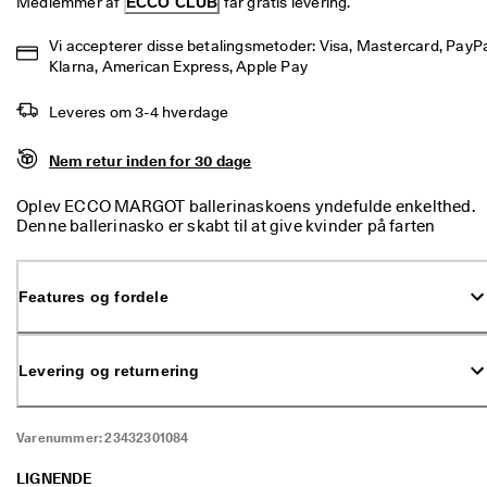
Medlemmer af 
ECCO CLUB
 får gratis levering.
p 
t
Vi accepterer disse betalingsmetoder: Visa, Mastercard, PayPal
i
Klarna, American Express, Apple Pay
l 
5
0
Leveres om 3-4 hverdage
% 
r
Nem retur inden for 30 dage
a
b
Oplev ECCO MARGOT ballerinaskoens yndefulde enkelthed.
a
Denne ballerinasko er skabt til at give kvinder på farten
t
komfort og perfekt pasform. Ideel til afslappede, men
: 
alligevel sofistikerede lejligheder, med det fine og
S
funktionelle design.
h
Features og fordele
o
p 
n
u
Levering og returnering
.
🤝 
B
Varenummer:
23432301084
li
v
LIGNENDE