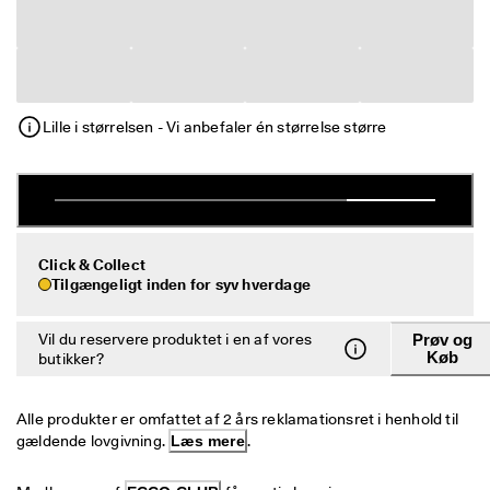
e
Udsalg
r
i
n
Udforsk ECCO
g
U
Lille i størrelsen - Vi anbefaler én størrelse større
ECCO.kollektive
d
s
a
l
Min konto
g
Butikker
e
t 
Click & Collect
e
Tilgængeligt inden for syv hverdage
r 
Bliv ECCO medlem, og få produktbelønninger, adgang til særlige
I 
lanceringer, begivenheder og mere.
Vil du reservere produktet i en af vores
Prøv og
g
Køb
butikker?
a
Opret konto
Log ind
n
g
Alle produkter er omfattet af 2 års reklamationsret i henhold til 
. 
gældende lovgivning. 
Læs mere
.
F
å 
o