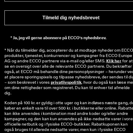
Tilmeld dig nyhedsbrevet
*
Ja, jeg vil gerne abonnere på ECCO's nyhedsbrev.
* Når du tilmelder dig, accepterer du at modtage nyheder om ECCO'
produkter, tjenester, konkurrencer og kampagner fra ECCO Europe 
AG og andre ECCO partnere via e-mail og/eller SMS. 
Klik her
 for at 
se en oversigt over alle de relevante ECCO partnere. Du bekræfter 
også, at ECCO må behandle dine personoplysninger – herunder ved
at placere sporingspixels og tilpasse nyhedsbreve, der sendes til dig
– som beskrevet i vores 
privatlivspolitik
, hvor du også kan læse me
om dine rettigheder som registreret. Du kan til enhver tid afmelde 
dig.
Koden på 100 kr. er gyldig i otte uger og kan indløses næste gang, d
køber en enkelt vare til over 500 kr. i butikkerne eller online. Rabatt
kan ikke anvendes i kombination med andre koder og/eller andre
kampagner, og den kan kun anvendes på ikke-nedsatte varer i vore
officielle netbutik og i fysiske ECCO-butikker. Rabatkuponen kan
også bruges til allerede nedsatte varer, men kun i fysiske ECCO