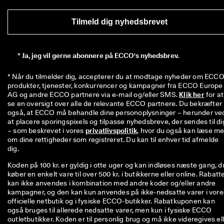
Tilmeld dig nyhedsbrevet
*
Ja, jeg vil gerne abonnere på ECCO's nyhedsbrev.
* Når du tilmelder dig, accepterer du at modtage nyheder om ECCO'
produkter, tjenester, konkurrencer og kampagner fra ECCO Europe 
AG og andre ECCO partnere via e-mail og/eller SMS. 
Klik her
 for at 
se en oversigt over alle de relevante ECCO partnere. Du bekræfter 
også, at ECCO må behandle dine personoplysninger – herunder ved
at placere sporingspixels og tilpasse nyhedsbreve, der sendes til dig
– som beskrevet i vores 
privatlivspolitik
, hvor du også kan læse me
om dine rettigheder som registreret. Du kan til enhver tid afmelde 
dig.
Koden på 100 kr. er gyldig i otte uger og kan indløses næste gang, d
køber en enkelt vare til over 500 kr. i butikkerne eller online. Rabatt
kan ikke anvendes i kombination med andre koder og/eller andre
kampagner, og den kan kun anvendes på ikke-nedsatte varer i vore
officielle netbutik og i fysiske ECCO-butikker. Rabatkuponen kan
også bruges til allerede nedsatte varer, men kun i fysiske ECCO
outletbutikker. Koden er til personlig brug og må ikke videregives el