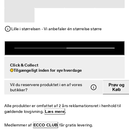
e
Udsalg
r
i
n
Udforsk ECCO
g
Lille i størrelsen - Vi anbefaler én størrelse større
U
ECCO.kollektive
d
s
a
l
Min konto
g
Butikker
e
Click & Collect
t 
Tilgængeligt inden for syv hverdage
e
r 
Bliv ECCO medlem, og få produktbelønninger, adgang til særlige
Vil du reservere produktet i en af vores
Prøv og
I 
lanceringer, begivenheder og mere.
Køb
butikker?
g
a
Opret konto
Log ind
n
Alle produkter er omfattet af 2 års reklamationsret i henhold til 
g
. 
gældende lovgivning. 
Læs mere
.
F
å 
Medlemmer af 
ECCO CLUB
 får gratis levering.
o