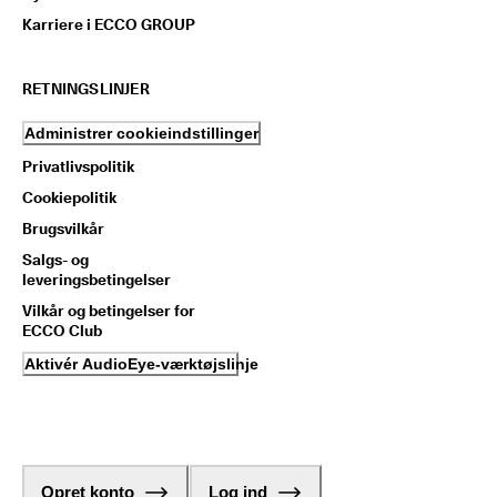
Karriere i ECCO GROUP
RETNINGSLINJER
Administrer cookieindstillinger
Privatlivspolitik
Cookiepolitik
Brugsvilkår
Salgs- og
leveringsbetingelser
Vilkår og betingelser for
ECCO Club
Aktivér AudioEye-værktøjslinje
Opret konto
Log ind