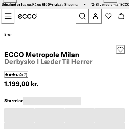
H
•
Udsalget er I gang. Få op til 50% rabat:
Shop nu
.
🤝
Bliv medlem
af ECCO
u
Gå videre til hovedsidens indhold
r
t
i
g 
Nyheder
l
Brun
e
v
Dame
e
ECCO Metropole Milan
r
i
Derbysko I Læder Til Herrer
Herre
n
g 
(
2
)
o
Børn
g 
1.199,00 kr.
n
e
Outdoor
m 
Størrelse
r
Golf
e
t
u
Tasker og tilbehør
r
n