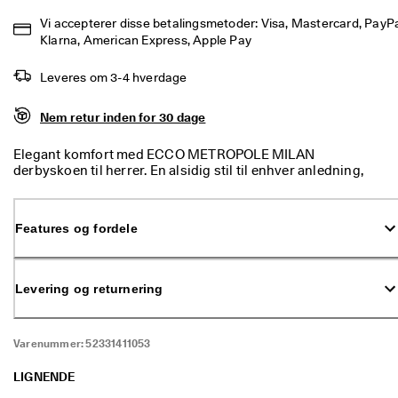
p 
Vi accepterer disse betalingsmetoder: Visa, Mastercard, PayPal
t
Klarna, American Express, Apple Pay
i
l 
5
Leveres om 3-4 hverdage
0
% 
Nem retur inden for 30 dage
r
a
b
Elegant komfort med ECCO METROPOLE MILAN
a
derbyskoen til herrer. En alsidig stil til enhver anledning,
t
afslappet og elegant på samme tid. Perfekt balance mellem
: 
funktion og stil, så dine fødder er godt tilpas hele dagen.
S
Features og fordele
h
o
p 
n
Levering og returnering
u
.
🤝 
Varenummer:
52331411053
B
li
LIGNENDE
v