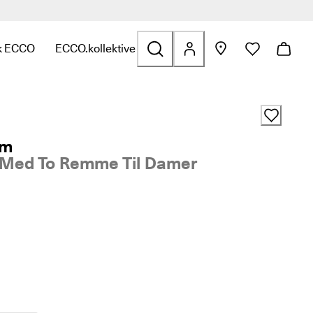
k ECCO
ECCO.kollektive
f
t til Tasker og tilbehør
or at se links relateret til Udsalg
ndermenuen for at se links relateret til Udforsk ECCO
Åbn undermenuen for at se links relateret til ECCO.
am
 Med To Remme Til Damer