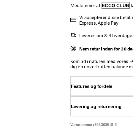
Medlemmer af 
ECCO CLUB
 
Vi accepterer disse betal
Express, Apple Pay
Leveres om 3-4 hverdage
Nem retur inden for 30 d
Kom ud i naturen med vores 
dig en uovertruffen balance m
ønske sig, når man skal ud a
dem perfekte til din næste van
du begiver dig hen.
Features og fordele
Levering og returnering
Varenummer:
85330351816