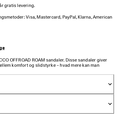
får gratis levering.
ingsmetoder: Visa, Mastercard, PayPal, Klarna, American 
age
ECCO OFFROAD ROAM sandaler. Disse sandaler giver
ellem komfort og slidstyrke – hvad mere kan man
t vandre? Det afdæmpede design med tre remme gør
dretur i parken, skoven, klitterne, bjergene, hvor end