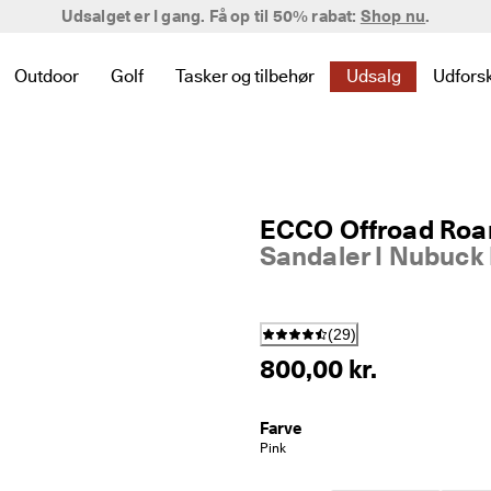
Bliv medlem
Udsalget er I gang. Få op til 50% rabat:
Shop nu
.
Outdoor
Golf
Tasker og tilbehør
Udsalg
Udfors
et til Nyheder
 links relateret til Dame
for at se links relateret til Herre
ndermenuen for at se links relateret til Børn
Åbn undermenuen for at se links relateret til Outdoor
Åbn undermenuen for at se links relateret til Gol
Åbn undermenuen for at se links relatere
Åbn undermenuen f
Åbn u
ECCO Offroad Ro
Sandaler I Nubuck
(
29
)
800,00 kr.
Farve
Pink