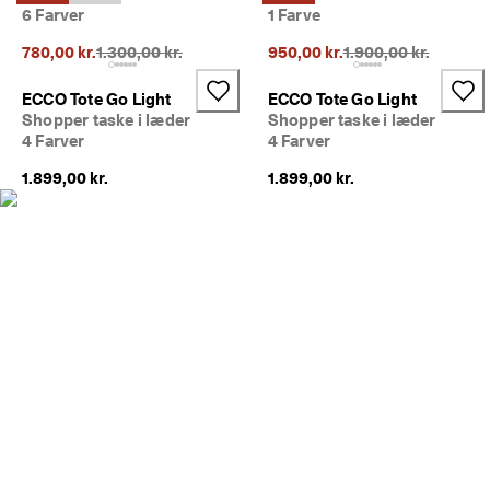
e
6 Farver
1 Farve
Udsalg
r
Oprindelig pris {{price}}:
Oprindelig pris {{pri
i
780,00 kr.
1.300,00 kr.
950,00 kr.
1.900,00 kr.
n
Udforsk ECCO
g
ECCO Tote Go Light
ECCO Tote Go Light
Shopper taske i læder
Shopper taske i læder
U
ECCO.kollektive
4 Farver
4 Farver
d
s
1.899,00 kr.
1.899,00 kr.
a
l
Min konto
g
Butikker
e
t 
e
r 
Bliv ECCO medlem, og få produktbelønninger, adgang til særlige
I 
lanceringer, begivenheder og mere.
g
a
Opret konto
Log ind
n
g
. 
F
å 
o