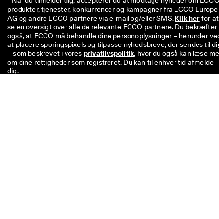
* Når du tilmelder dig, accepterer du at modtage nyheder om ECCO'
produkter, tjenester, konkurrencer og kampagner fra ECCO Europe 
AG og andre ECCO partnere via e-mail og/eller SMS. 
Klik her
 for at 
se en oversigt over alle de relevante ECCO partnere. Du bekræfter 
også, at ECCO må behandle dine personoplysninger – herunder ved
at placere sporingspixels og tilpasse nyhedsbreve, der sendes til dig
– som beskrevet i vores 
privatlivspolitik
, hvor du også kan læse me
om dine rettigheder som registreret. Du kan til enhver tid afmelde 
dig.
Koden på 100 kr. er gyldig i otte uger og kan indløses næste gang, d
køber en enkelt vare til over 500 kr. i butikkerne eller online. Rabatt
kan ikke anvendes i kombination med andre koder og/eller andre
kampagner, og den kan kun anvendes på ikke-nedsatte varer i vore
officielle netbutik og i fysiske ECCO-butikker. Rabatkuponen kan
også bruges til allerede nedsatte varer, men kun i fysiske ECCO
outletbutikker. Koden er til personlig brug og må ikke videregives el
opslås offentligt. Rabatten kan kun bruges til varer, ikke til gavekort
Den kan heller ikke udbetales som kontanter. Rabatkuponen kan k
benyttes én gang.
Kontakt os, hvis du har