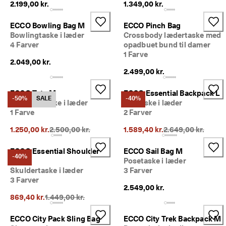
2.199,00 kr.
1.349,00 kr.
ECCO Bowling Bag M
ECCO Pinch Bag
Bowlingtaske i læder
Crossbody lædertaske med
4 Farver
opadbuet bund til damer
1 Farve
2.049,00 kr.
2.499,00 kr.
ECCO Tote M
ECCO Essential Backpack L
-50%
SALE
-40%
Shopper taske i læder
Rygtaske i læder
1 Farve
2 Farver
Oprindelig pris {{price}}:
Oprindelig pris {{p
1.250,00 kr.
2.500,00 kr.
1.589,40 kr.
2.649,00 kr.
ECCO Essential Shoulder
ECCO Sail Bag M
-40%
Bag
Posetaske i læder
Skuldertaske i læder
3 Farver
3 Farver
2.549,00 kr.
Oprindelig pris {{price}}:
869,40 kr.
1.449,00 kr.
ECCO City Pack Sling Bag
ECCO City Trek Backpack M