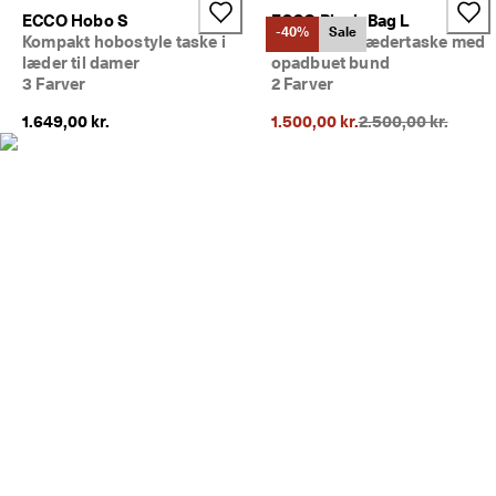
m
ECCO Hobo S
ECCO Pinch Bag L
e
-40%
Sale
Kompakt hobostyle taske i
Crossbody lædertaske med
dl
læder til damer
opadbuet bund
e
3 Farver
2 Farver
m
a
Oprindelig pris {{p
1.649,00 kr.
1.500,00 kr.
2.500,00 kr.
f 
E
C
C
O 
C
l
u
b 
o
g 
f
å 
b
e
l
ø
n
n