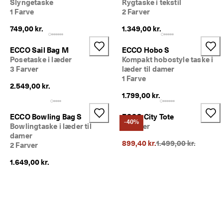
Slyngetaske
Rygtaske i tekstil
1 Farve
2 Farver
749,00 kr.
1.349,00 kr.
ECCO Sail Bag M
ECCO Hobo S
Posetaske i læder
Kompakt hobostyle taske i
3 Farver
læder til damer
1 Farve
2.549,00 kr.
1.799,00 kr.
ECCO Bowling Bag S
ECCO City Tote
-40%
Bowlingtaske i læder til
2 Farver
damer
Oprindelig pris {{pri
899,40 kr.
1.499,00 kr.
2 Farver
1.649,00 kr.