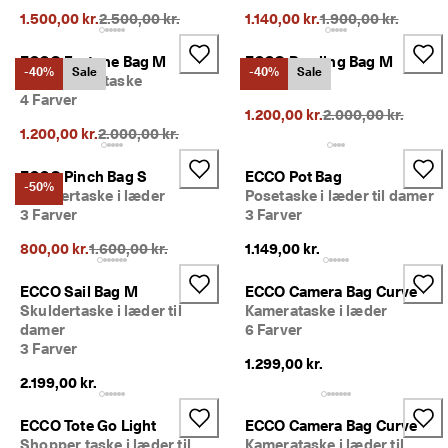
Oprindelig pris {{price}}:
Oprindelig pris {{pr
1.500,00 kr.
2.500,00 kr.
1.140,00 kr.
1.900,00 kr.
ECCO Fortune Bag M
ECCO Bowling Bag M
-40%
Sale
-40%
Sale
Crossbody-taske
4 Farver
4 Farver
Oprindelig pris {{p
1.200,00 kr.
2.000,00 kr.
Oprindelig pris {{price}}:
1.200,00 kr.
2.000,00 kr.
ECCO Pinch Bag S
ECCO Pot Bag
-50%
Skuldertaske i læder
Posetaske i læder til damer
3 Farver
3 Farver
Oprindelig pris {{price}}:
800,00 kr.
1.600,00 kr.
1.149,00 kr.
ECCO Sail Bag M
ECCO Camera Bag Curve
Skuldertaske i læder til
Kamerataske i læder
damer
6 Farver
3 Farver
1.299,00 kr.
2.199,00 kr.
ECCO Tote Go Light
ECCO Camera Bag Curve
Shopper taske i læder til
Kamerataske i læder til