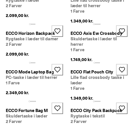
Rygtaske i læder
Lille flad crossbody taske i
2 Farver
læder til herrer
1 Farve
2.099,00 kr.
1.349,00 kr.
ECCO Horizon Backpack
ECCO Axis Ew Crossbody
Rygtaske i læder til damer
Skuldertaske i læder til
2 Farver
herrer
1 Farve
2.099,00 kr.
1.749,00 kr.
ECCO Mode Laptop Bag
ECCO Flat Pouch City
PC-taske i læder til herrer
Lille flad crossbody taske i
1 Farve
læder
1 Farve
2.349,00 kr.
1.349,00 kr.
ECCO Fortune Bag M
ECCO City Pack Backpack
Skuldertaske i læder
Rygtaske i tekstil
2 Farver
2 Farver