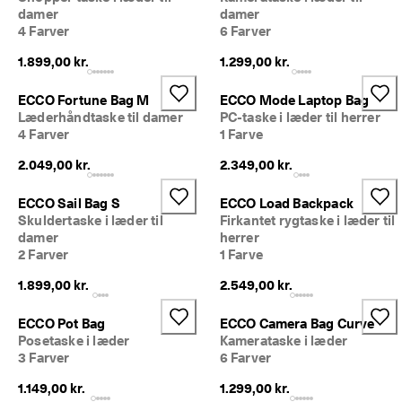
damer
damer
4 Farver
6 Farver
1.899,00 kr.
1.299,00 kr.
ECCO Fortune Bag M
ECCO Mode Laptop Bag
Læderhåndtaske til damer
PC-taske i læder til herrer
4 Farver
1 Farve
2.049,00 kr.
2.349,00 kr.
ECCO Sail Bag S
ECCO Load Backpack
Skuldertaske i læder til
Firkantet rygtaske i læder til
damer
herrer
2 Farver
1 Farve
1.899,00 kr.
2.549,00 kr.
ECCO Pot Bag
ECCO Camera Bag Curve
Posetaske i læder
Kamerataske i læder
3 Farver
6 Farver
1.149,00 kr.
1.299,00 kr.