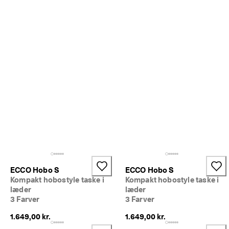
p 
t
i
l 
5
0
% 
r
a
b
a
t
: 
S
h
o
p 
n
ECCO Hobo S
ECCO Hobo S
u
Kompakt hobostyle taske i
Kompakt hobostyle taske i
.
læder
læder
🤝 
3 Farver
3 Farver
B
li
1.649,00 kr.
1.649,00 kr.
v